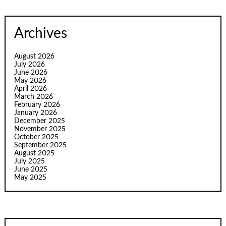
Archives
August 2026
July 2026
June 2026
May 2026
April 2026
March 2026
February 2026
January 2026
December 2025
November 2025
October 2025
September 2025
August 2025
July 2025
June 2025
May 2025