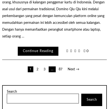
orang, khususnya di kalangan penggemar kartu di Indonesia. Dengan
asal usul dari permainan tradisional, Domino Qiu Qiu kini melalui
perkembangan yang pesat dengan kemunculan platform online yang
memudahkan permainan ini lebih accessibel oleh semua kalangan.
Dengan hanya memanfaatkan perangkat smartphone atau laptop,
setiap orang …
Continue Reading
0
Posts
1
2
3
…
87
Next →
pagination
Search
Search