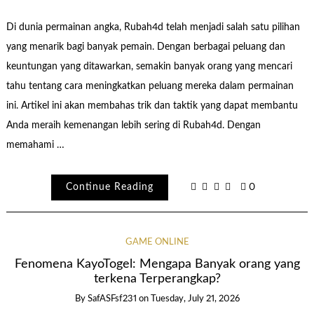
Di dunia permainan angka, Rubah4d telah menjadi salah satu pilihan
yang menarik bagi banyak pemain. Dengan berbagai peluang dan
keuntungan yang ditawarkan, semakin banyak orang yang mencari
tahu tentang cara meningkatkan peluang mereka dalam permainan
ini. Artikel ini akan membahas trik dan taktik yang dapat membantu
Anda meraih kemenangan lebih sering di Rubah4d. Dengan
memahami …
Continue Reading
0
GAME ONLINE
Fenomena KayoTogel: Mengapa Banyak orang yang
terkena Terperangkap?
By
SafASFsf231
on
Tuesday, July 21, 2026