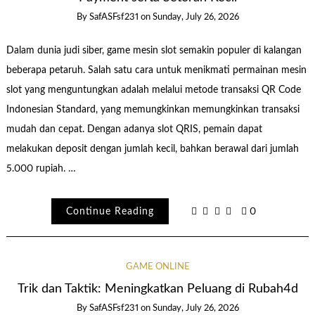
By
SafASFsf231
on
Sunday, July 26, 2026
Dalam dunia judi siber, game mesin slot semakin populer di kalangan
beberapa petaruh. Salah satu cara untuk menikmati permainan mesin
slot yang menguntungkan adalah melalui metode transaksi QR Code
Indonesian Standard, yang memungkinkan memungkinkan transaksi
mudah dan cepat. Dengan adanya slot QRIS, pemain dapat
melakukan deposit dengan jumlah kecil, bahkan berawal dari jumlah
5.000 rupiah. …
Continue Reading
0
GAME ONLINE
Trik dan Taktik: Meningkatkan Peluang di Rubah4d
By
SafASFsf231
on
Sunday, July 26, 2026