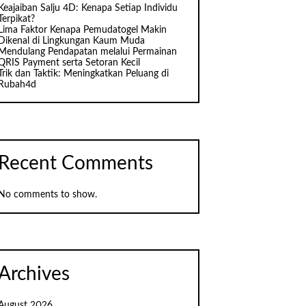
Keajaiban Salju 4D: Kenapa Setiap Individu
Terpikat?
Lima Faktor Kenapa Pemudatogel Makin
Dikenal di Lingkungan Kaum Muda
Mendulang Pendapatan melalui Permainan
QRIS Payment serta Setoran Kecil
Trik dan Taktik: Meningkatkan Peluang di
Rubah4d
Recent Comments
No comments to show.
Archives
August 2026