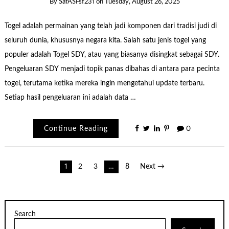
By
SafASFsf231
on
Tuesday, August 26, 2025
Togel adalah permainan yang telah jadi komponen dari tradisi judi di
seluruh dunia, khususnya negara kita. Salah satu jenis togel yang
populer adalah Togel SDY, atau yang biasanya disingkat sebagai SDY.
Pengeluaran SDY menjadi topik panas dibahas di antara para pecinta
togel, terutama ketika mereka ingin mengetahui update terbaru.
Setiap hasil pengeluaran ini adalah data …
Continue Reading
0
Posts
1
2
3
…
8
Next →
pagination
Search