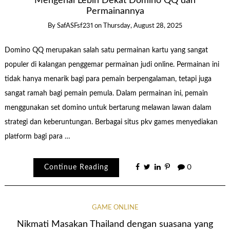
Mengenal Lebih Dekat Domino QQ dan
Permainannya
By
SafASFsf231
on
Thursday, August 28, 2025
Domino QQ merupakan salah satu permainan kartu yang sangat
populer di kalangan penggemar permainan judi online. Permainan ini
tidak hanya menarik bagi para pemain berpengalaman, tetapi juga
sangat ramah bagi pemain pemula. Dalam permainan ini, pemain
menggunakan set domino untuk bertarung melawan lawan dalam
strategi dan keberuntungan. Berbagai situs pkv games menyediakan
platform bagi para …
Continue Reading
0
GAME ONLINE
Nikmati Masakan Thailand dengan suasana yang