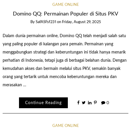
GAME ONLINE
Domino QQ: Permainan Populer di Situs PKV
By
SafASFsf231
on
Friday, August 29, 2025
Dalam dunia permainan online, Domino QQ telah menjadi salah satu
yang paling populer di kalangan para pemain. Permainan yang
menggabungkan strategi dan keberuntungan ini tidak hanya menarik
perhatian di Indonesia, tetapi juga di berbagai belahan dunia. Dengan
kemudahan akses dan bermain melalui situs PKV, semakin banyak
orang yang tertarik untuk mencoba keberuntungan mereka dan
merasakan …
Continue Reading
0
GAME ONLINE