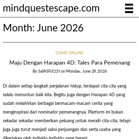
mindquestescape.com
Month:
June 2026
GAME ONLINE
Maju Dengan Harapan 4D: Tales Para Pemenang
By
SafASFsf231
on
Monday, June 29, 2026
Di dalam setiap langkah perjalanan hidup, terdapat cita-cita yang
selalu menuntun baik kita. Begitu juga dengan Harapan 4D yang
sudah melahirkan berbagai bermacam-macam cerita yang
menginspirasi dari nominator pemenangnya. Platform ini bukan
sekadar sekadar memberikan peluang untuk meraih cita-cita, tetapi
juga juga turut menjadi saksi perjuangan dan serta usaha yang
dikerjakan oleh individu-individu yang berani …