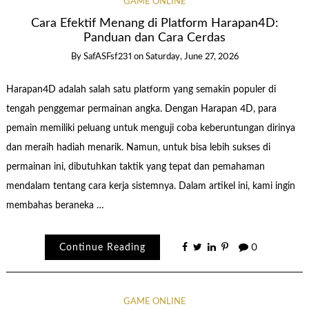
GAME ONLINE
Cara Efektif Menang di Platform Harapan4D:
Panduan dan Cara Cerdas
By
SafASFsf231
on
Saturday, June 27, 2026
Harapan4D adalah salah satu platform yang semakin populer di
tengah penggemar permainan angka. Dengan Harapan 4D, para
pemain memiliki peluang untuk menguji coba keberuntungan dirinya
dan meraih hadiah menarik. Namun, untuk bisa lebih sukses di
permainan ini, dibutuhkan taktik yang tepat dan pemahaman
mendalam tentang cara kerja sistemnya. Dalam artikel ini, kami ingin
membahas beraneka …
Continue Reading
0
GAME ONLINE