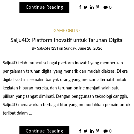
Continue Reading
0
GAME ONLINE
Salju4D: Platform Inovatif untuk Taruhan Digital
By
SafASFsf231
on
Sunday, June 28, 2026
Salju4D telah muncul sebagai platform inovatif yang memberikan
pengalaman taruhan digital yang menarik dan mudah diakses. Di era
digital saat ini, semakin banyak orang yang mencari alternatif untuk
kegiatan hiburan mereka, dan taruhan online menjadi salah satu
pilihan yang sangat diminati. Dengan penggunaan teknologi canggih,
Salju4D menawarkan berbagai fitur yang memudahkan pemain untuk
terlibat dalam …
Continue Reading
0