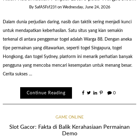
By
SafASFsf231
on
Wednesday, June 24, 2026
Dalam dunia perjudian daring, nasib dan taktik sering menjadi kunci
untuk mendapatkan keberhasilan. Satu situs yang kian semakin
terkenal di antara penggemar togel adalah Warga 88. Dengan aneka
tipe permainan yang ditawarkan, seperti togel Singapura, togel
Hongkong, dan togel Sydney, platform ini menarik perhatian banyak
pengguna yang mencoba mencari kesempatan untuk menang besar.
Cerita sukses …
Continue Reading
0
GAME ONLINE
Slot Gacor: Fakta di Balik Kerahasiaan Permainan
Demo