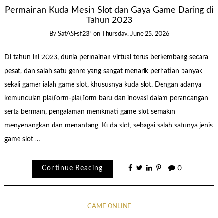
Permainan Kuda Mesin Slot dan Gaya Game Daring di
Tahun 2023
By
SafASFsf231
on
Thursday, June 25, 2026
Di tahun ini 2023, dunia permainan virtual terus berkembang secara
pesat, dan salah satu genre yang sangat menarik perhatian banyak
sekali gamer ialah game slot, khususnya kuda slot. Dengan adanya
kemunculan platform-platform baru dan inovasi dalam perancangan
serta bermain, pengalaman menikmati game slot semakin
menyenangkan dan menantang. Kuda slot, sebagai salah satunya jenis
game slot …
Continue Reading
0
GAME ONLINE