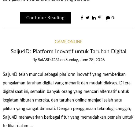
Continue Reading
0
GAME ONLINE
Salju4D: Platform Inovatif untuk Taruhan Digital
By
SafASFsf231
on
Sunday, June 28, 2026
Salju4D telah muncul sebagai platform inovatif yang memberikan
pengalaman taruhan digital yang menarik dan mudah diakses. Di era
digital saat ini, semakin banyak orang yang mencari alternatif untuk
kegiatan hiburan mereka, dan taruhan online menjadi salah satu
pilihan yang sangat diminati. Dengan penggunaan teknologi canggih,
Salju4D menawarkan berbagai fitur yang memudahkan pemain untuk
terlibat dalam …