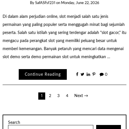
By
SafASFsf231
on
Monday, June 22, 2026
Di dalam alam perjudian online, slot menjadi salah satu jenis
permainan yang paling populer serta menggugah minat bagi sejumlah
peserta. Salah satu istilah yang sering terdengar adalah "slot gacor," itu
mengacu pada perangkat slot yang memiliki peluang besar untuk
memberi kemenangan. Banyak petaruh yang mencari data mengenai
slot demo serta demo permainan slot untuk meningkatkan …
Continue Reading
0
Posts
1
2
3
4
Next →
pagination
Search