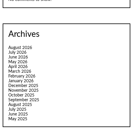
Archives
August 2026
July 2026
June 2026
May 2026
April 2026
March 2026
February 2026
January 2026
December 2025
November 2025
October 2025
September 2025
August 2025
July 2025
June 2025
May 2025