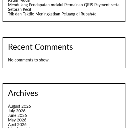
Kaum Muda
Mendulang Pendapatan melalui Permainan QRIS Payment serta
Setoran Kecil
Trik dan Taktik: Meningkatkan Peluang di Rubah4d
Recent Comments
No comments to show.
Archives
August 2026
July 2026
June 2026
May 2026
April 2026