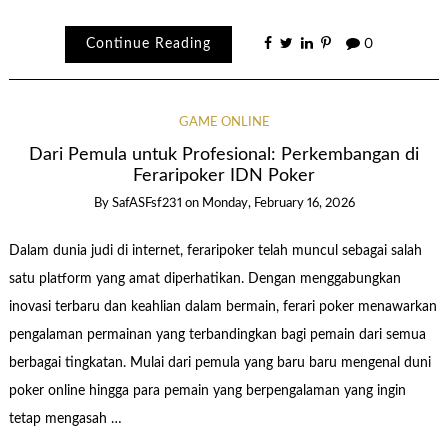
Continue Reading
0
GAME ONLINE
Dari Pemula untuk Profesional: Perkembangan di
Feraripoker IDN Poker
By
SafASFsf231
on
Monday, February 16, 2026
Dalam dunia judi di internet, feraripoker telah muncul sebagai salah
satu platform yang amat diperhatikan. Dengan menggabungkan
inovasi terbaru dan keahlian dalam bermain, ferari poker menawarkan
pengalaman permainan yang terbandingkan bagi pemain dari semua
berbagai tingkatan. Mulai dari pemula yang baru baru mengenal duni
poker online hingga para pemain yang berpengalaman yang ingin
tetap mengasah …