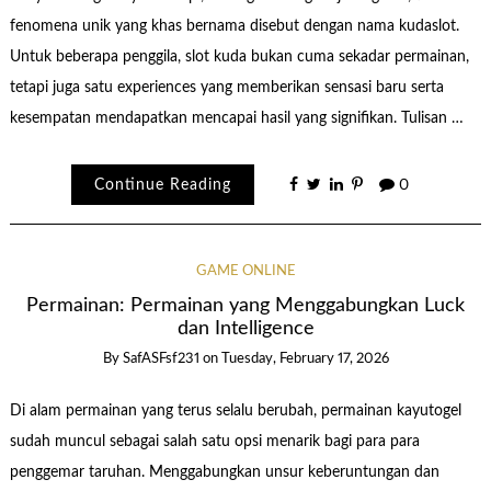
fenomena unik yang khas bernama disebut dengan nama kudaslot.
Untuk beberapa penggila, slot kuda bukan cuma sekadar permainan,
tetapi juga satu experiences yang memberikan sensasi baru serta
kesempatan mendapatkan mencapai hasil yang signifikan. Tulisan …
Continue Reading
0
GAME ONLINE
Permainan: Permainan yang Menggabungkan Luck
dan Intelligence
By
SafASFsf231
on
Tuesday, February 17, 2026
Di alam permainan yang terus selalu berubah, permainan kayutogel
sudah muncul sebagai salah satu opsi menarik bagi para para
penggemar taruhan. Menggabungkan unsur keberuntungan dan