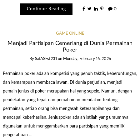
Continue Reading
0
GAME ONLINE
Menjadi Partisipan Cemerlang di Dunia Permainan
Poker
By
SafASFsf231
on
Monday, February 16, 2026
Permainan poker adalah kompetisi yang penuh taktik, keberuntungan,
dan kemampuan membaca lawan. Di dunia perjudian, menjadi
pemain jenius di poker merupakan hal yang sepele. Namun, dengan
pendekatan yang tepat dan pemahaman mendalam tentang
permainan, setiap orang bisa mengasah keterampilannya dan
mencapai keberhasilan. Jeniuspoker adalah istilah yang umumnya
digunakan untuk menggambarkan para partisipan yang memiliki
pengetahuan …