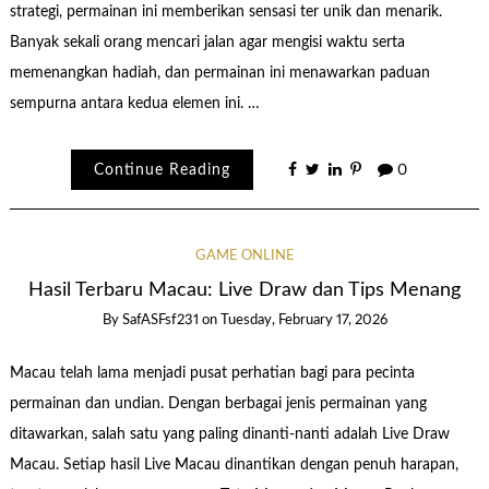
strategi, permainan ini memberikan sensasi ter unik dan menarik.
Banyak sekali orang mencari jalan agar mengisi waktu serta
memenangkan hadiah, dan permainan ini menawarkan paduan
sempurna antara kedua elemen ini. …
Continue Reading
0
GAME ONLINE
Hasil Terbaru Macau: Live Draw dan Tips Menang
By
SafASFsf231
on
Tuesday, February 17, 2026
Macau telah lama menjadi pusat perhatian bagi para pecinta
permainan dan undian. Dengan berbagai jenis permainan yang
ditawarkan, salah satu yang paling dinanti-nanti adalah Live Draw
Macau. Setiap hasil Live Macau dinantikan dengan penuh harapan,