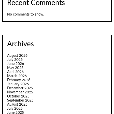
Recent Comments
No comments to show.
Archives
August 2026
July 2026
June 2026
May 2026
April 2026
March 2026
February 2026
January 2026
December 2025
November 2025
October 2025
September 2025
August 2025
July 2025
June 2025