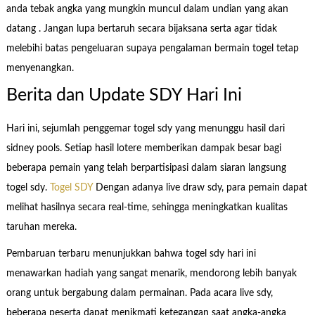
anda tebak angka yang mungkin muncul dalam undian yang akan
datang . Jangan lupa bertaruh secara bijaksana serta agar tidak
melebihi batas pengeluaran supaya pengalaman bermain togel tetap
menyenangkan.
Berita dan Update SDY Hari Ini
Hari ini, sejumlah penggemar togel sdy yang menunggu hasil dari
sidney pools. Setiap hasil lotere memberikan dampak besar bagi
beberapa pemain yang telah berpartisipasi dalam siaran langsung
togel sdy.
Togel SDY
Dengan adanya live draw sdy, para pemain dapat
melihat hasilnya secara real-time, sehingga meningkatkan kualitas
taruhan mereka.
Pembaruan terbaru menunjukkan bahwa togel sdy hari ini
menawarkan hadiah yang sangat menarik, mendorong lebih banyak
orang untuk bergabung dalam permainan. Pada acara live sdy,
beberapa peserta dapat menikmati ketegangan saat angka-angka