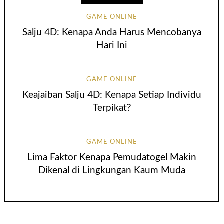
GAME ONLINE
Salju 4D: Kenapa Anda Harus Mencobanya
Hari Ini
GAME ONLINE
Keajaiban Salju 4D: Kenapa Setiap Individu
Terpikat?
GAME ONLINE
Lima Faktor Kenapa Pemudatogel Makin
Dikenal di Lingkungan Kaum Muda