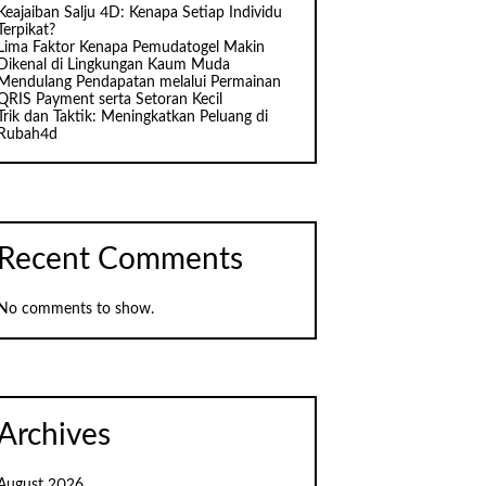
Keajaiban Salju 4D: Kenapa Setiap Individu
Terpikat?
Lima Faktor Kenapa Pemudatogel Makin
Dikenal di Lingkungan Kaum Muda
Mendulang Pendapatan melalui Permainan
QRIS Payment serta Setoran Kecil
Trik dan Taktik: Meningkatkan Peluang di
Rubah4d
Recent Comments
No comments to show.
Archives
August 2026