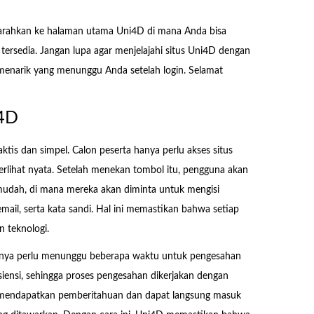
diarahkan ke halaman utama Uni4D di mana Anda bisa
 tersedia. Jangan lupa agar menjelajahi situs Uni4D dengan
enarik yang menunggu Anda setelah login. Selamat
i4D
ktis dan simpel. Calon peserta hanya perlu akses situs
rlihat nyata. Setelah menekan tombol itu, pengguna akan
n mudah, di mana mereka akan diminta untuk mengisi
mail, serta kata sandi. Hal ini memastikan bahwa setiap
n teknologi.
hanya perlu menunggu beberapa waktu untuk pengesahan
ensi, sehingga proses pengesahan dikerjakan dengan
an mendapatkan pemberitahuan dan dapat langsung masuk