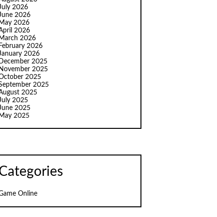
July 2026
June 2026
May 2026
April 2026
March 2026
February 2026
January 2026
December 2025
November 2025
October 2025
September 2025
August 2025
July 2025
June 2025
May 2025
Categories
Game Online