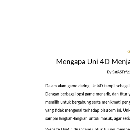
G
Mengapa Uni 4D Menjad
By
SafASFsf2
Dalam alam game daring, Uni4D tampil sebagai 
Dengan berbagai opsi game menarik, dan fitur ya
memilih untuk bergabung serta menikmati pen
yang tidak mengenal terhadap platform ini, Un
sampai langkah-langkah untuk masuk, agar seti
Website Uni4D dirancang untuk tujuan membe