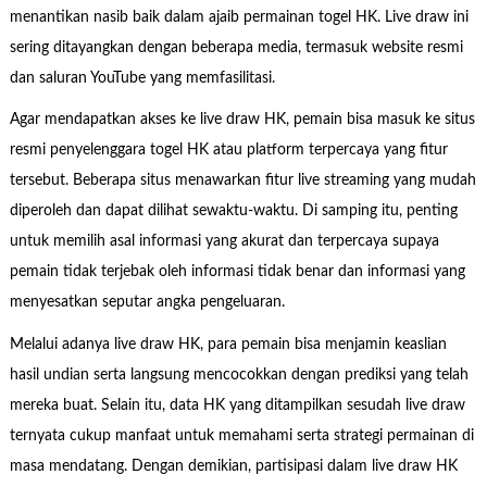
menantikan nasib baik dalam ajaib permainan togel HK. Live draw ini
sering ditayangkan dengan beberapa media, termasuk website resmi
dan saluran YouTube yang memfasilitasi.
Agar mendapatkan akses ke live draw HK, pemain bisa masuk ke situs
resmi penyelenggara togel HK atau platform terpercaya yang fitur
tersebut. Beberapa situs menawarkan fitur live streaming yang mudah
diperoleh dan dapat dilihat sewaktu-waktu. Di samping itu, penting
untuk memilih asal informasi yang akurat dan terpercaya supaya
pemain tidak terjebak oleh informasi tidak benar dan informasi yang
menyesatkan seputar angka pengeluaran.
Melalui adanya live draw HK, para pemain bisa menjamin keaslian
hasil undian serta langsung mencocokkan dengan prediksi yang telah
mereka buat. Selain itu, data HK yang ditampilkan sesudah live draw
ternyata cukup manfaat untuk memahami serta strategi permainan di
masa mendatang. Dengan demikian, partisipasi dalam live draw HK