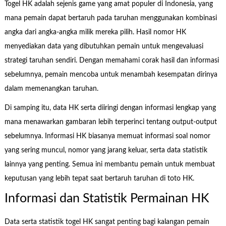
Togel HK adalah sejenis game yang amat populer di Indonesia, yang
mana pemain dapat bertaruh pada taruhan menggunakan kombinasi
angka dari angka-angka milik mereka pilih. Hasil nomor HK
menyediakan data yang dibutuhkan pemain untuk mengevaluasi
strategi taruhan sendiri. Dengan memahami corak hasil dan informasi
sebelumnya, pemain mencoba untuk menambah kesempatan dirinya
dalam memenangkan taruhan.
Di samping itu, data HK serta diiringi dengan informasi lengkap yang
mana menawarkan gambaran lebih terperinci tentang output-output
sebelumnya. Informasi HK biasanya memuat informasi soal nomor
yang sering muncul, nomor yang jarang keluar, serta data statistik
lainnya yang penting. Semua ini membantu pemain untuk membuat
keputusan yang lebih tepat saat bertaruh taruhan di toto HK.
Informasi dan Statistik Permainan HK
Data serta statistik togel HK sangat penting bagi kalangan pemain