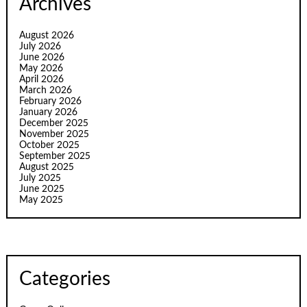
Archives
August 2026
July 2026
June 2026
May 2026
April 2026
March 2026
February 2026
January 2026
December 2025
November 2025
October 2025
September 2025
August 2025
July 2025
June 2025
May 2025
Categories