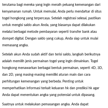
terutama bagi mereka yang ingin meraih peluang kemenangan dari
kenyamanan rumah. Untuk memulai, Anda perlu mendaftar di situs
togel hongkong yang terpercaya. Setelah registrasi selesai, pastikan
untuk mengisi saldo akun Anda, yang biasanya dapat dilakukan
melalui berbagai metode pembayaran seperti transfer bank atau
dompet digital. Dengan saldo yang cukup, Anda siap untuk mulai
memasang angka.
Setelah akun Anda sudah aktif dan terisi saldo, langkah berikutnya
adalah memilih jenis permainan togel yang ingin dimainkan. Togel
hongkong menawarkan berbagai bentuk permainan, seperti 4D, 3D,
dan 2D, yang masing-masing memiliki aturan main dan cara
perhitungan kemenangan yang berbeda. Penting untuk
memperhatikan informasi terkait keluaran hk dan prediksi hk agar
Anda dapat menentukan angka yang potensial untuk dipasang.
Saatnya untuk melakukan pemasangan angka. Anda dapat