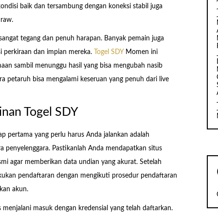
ndisi baik dan tersambung dengan koneksi stabil juga
draw.
 sangat tegang dan penuh harapan. Banyak pemain juga
i perkiraan dan impian mereka.
Togel SDY
Momen ini
aan sambil menunggu hasil yang bisa mengubah nasib
ra petaruh bisa mengalami keseruan yang penuh dari live
nan Togel SDY
ap pertama yang perlu harus Anda jalankan adalah
a penyelenggara. Pastikanlah Anda mendapatkan situs
esmi agar memberikan data undian yang akurat. Setelah
kukan pendaftaran dengan mengikuti prosedur pendaftaran
kan akun.
 menjalani masuk dengan kredensial yang telah daftarkan.