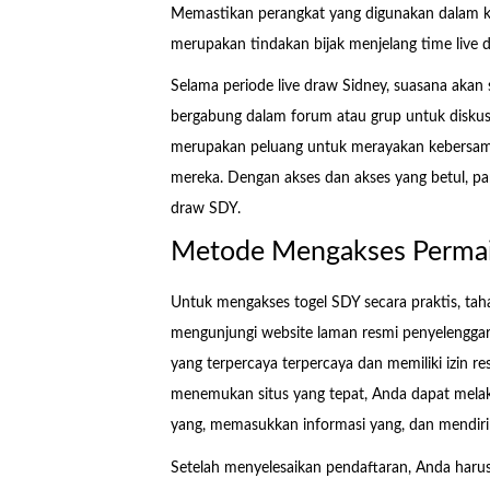
Memastikan perangkat yang digunakan dalam ko
merupakan tindakan bijak menjelang time live 
Selama periode live draw Sidney, suasana akan
bergabung dalam forum atau grup untuk diskus
merupakan peluang untuk merayakan kebersam
mereka. Dengan akses dan akses yang betul, pa
draw SDY.
Metode Mengakses Permai
Untuk mengakses togel SDY secara praktis, tah
mengunjungi website laman resmi penyelenggar
yang terpercaya terpercaya dan memiliki izin r
menemukan situs yang tepat, Anda dapat mela
yang, memasukkan informasi yang, dan mendiri
Setelah menyelesaikan pendaftaran, Anda harus