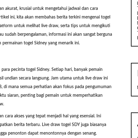
an akurat, krusial untuk mengetahui jadwal dan cara
ikel ini, kita akan membahas berita terkini mengenai togel
tform untuk melihat live draw, serta tips untuk mengikuti
au sudah berpengalaman, informasi ini akan sangat berguna
permainan togel Sidney yang menarik ini.
 para pecinta togel Sidney. Setiap hari, banyak pemain
l undian secara langsung. Jam utama untuk live draw ini
IB, di mana semua perhatian akan fokus pada pengumuman
tu siaran, penting bagi pemain untuk memperhatikan
aw.
 cara akses yang tepat menjadi hal yang esensial. Ini
tkan berita terbaru. Live draw togel SDY juga biasanya
ehingga penonton dapat menontonnya dengan senang.