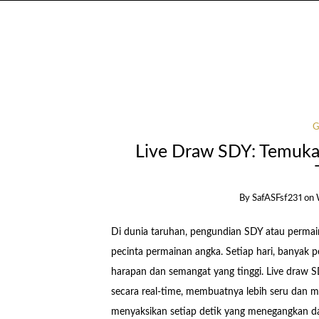
G
Live Draw SDY: Temuka
By
SafASFsf231
on
Di dunia taruhan, pengundian SDY atau permai
pecinta permainan angka. Setiap hari, banyak 
harapan dan semangat yang tinggi. Live draw 
secara real-time, membuatnya lebih seru dan 
menyaksikan setiap detik yang menegangkan da