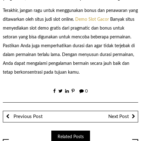
Terakhir, jangan ragu untuk menggunakan bonus dan penawaran yang
ditawarkan oleh situs judi slot online.
Demo Slot Gacor
Banyak situs
menyediakan slot demo gratis dari pragmatic dan bonus untuk
setoran yang bisa digunakan untuk mencoba beberapa permainan.
Pastikan Anda juga memperhatikan durasi dan agar tidak terjebak di
dalam permainan terlalu lama. Dengan menyusun durasi permainan,
Anda dapat mengalami pengalaman bermain secara jauh baik dan
tetap berkonsentrasi pada tujuan kamu.
0
Previous Post
Next Post
Related Posts