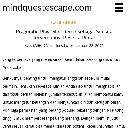
mindquestescape.com
GAME ONLINE
Pragmatic Play: Slot Demo sebagai Senjata
Tersembunyi Peserta Pintar
By
SafASFsf231
on
Tuesday, September 23, 2025
yang terpercaya yang menawarkan kemudahan ke slot gratis untuk
Anda coba.
Berikutnya, penting untuk mengatur anggaran sebelum mulai
bermain. Tentukan seberapa jumlah Anda siap untuk menghabiskan
dan tidak pernah melebihi jumlah tersebut. Ini akan membantu kamu
untuk mengatur keuangan dan menjauhkan diri dari kerugian besar.
Pilih juga permainan yang sedang populer sekarang dengan RTP yang
tinggi untuk memperbesar peluang menang. Dengan memilih judul
yang sesuai, kamu bisa memaksimalkan potensi keberuntungan kamu.