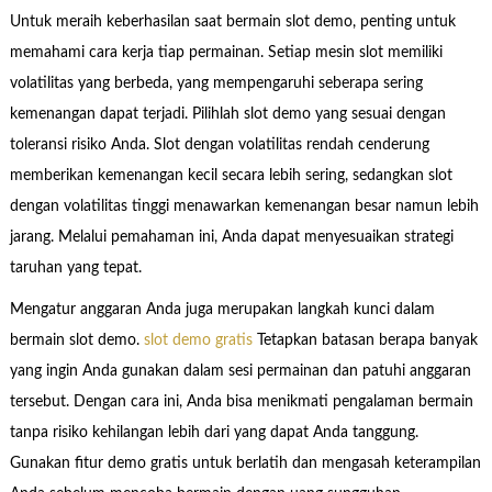
Untuk meraih keberhasilan saat bermain slot demo, penting untuk
memahami cara kerja tiap permainan. Setiap mesin slot memiliki
volatilitas yang berbeda, yang mempengaruhi seberapa sering
kemenangan dapat terjadi. Pilihlah slot demo yang sesuai dengan
toleransi risiko Anda. Slot dengan volatilitas rendah cenderung
memberikan kemenangan kecil secara lebih sering, sedangkan slot
dengan volatilitas tinggi menawarkan kemenangan besar namun lebih
jarang. Melalui pemahaman ini, Anda dapat menyesuaikan strategi
taruhan yang tepat.
Mengatur anggaran Anda juga merupakan langkah kunci dalam
bermain slot demo.
slot demo gratis
Tetapkan batasan berapa banyak
yang ingin Anda gunakan dalam sesi permainan dan patuhi anggaran
tersebut. Dengan cara ini, Anda bisa menikmati pengalaman bermain
tanpa risiko kehilangan lebih dari yang dapat Anda tanggung.
Gunakan fitur demo gratis untuk berlatih dan mengasah keterampilan