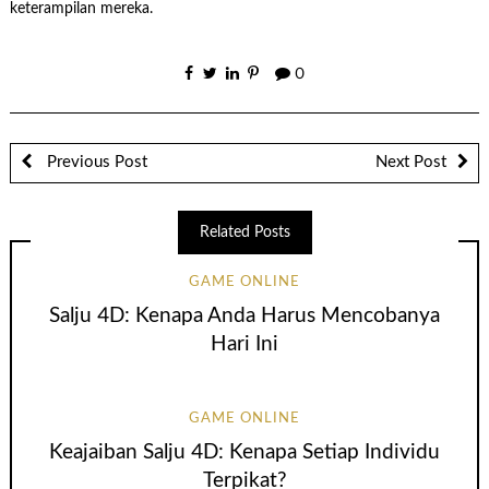
keterampilan mereka.
0
Previous Post
Next Post
Related Posts
GAME ONLINE
Salju 4D: Kenapa Anda Harus Mencobanya
Hari Ini
GAME ONLINE
Keajaiban Salju 4D: Kenapa Setiap Individu
Terpikat?