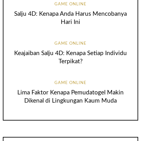
GAME ONLINE
Salju 4D: Kenapa Anda Harus Mencobanya
Hari Ini
GAME ONLINE
Keajaiban Salju 4D: Kenapa Setiap Individu
Terpikat?
GAME ONLINE
Lima Faktor Kenapa Pemudatogel Makin
Dikenal di Lingkungan Kaum Muda