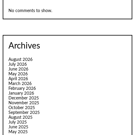
No comments to show.
Archives
August 2026
July 2026
June 2026
May 2026
April 2026
March 2026
February 2026
January 2026
December 2025
November 2025
October 2025
September 2025
August 2025
July 2025
June 2025
May 2025