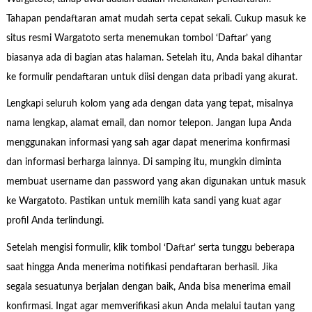
Tahapan pendaftaran amat mudah serta cepat sekali. Cukup masuk ke
situs resmi Wargatoto serta menemukan tombol ‘Daftar’ yang
biasanya ada di bagian atas halaman. Setelah itu, Anda bakal dihantar
ke formulir pendaftaran untuk diisi dengan data pribadi yang akurat.
Lengkapi seluruh kolom yang ada dengan data yang tepat, misalnya
nama lengkap, alamat email, dan nomor telepon. Jangan lupa Anda
menggunakan informasi yang sah agar dapat menerima konfirmasi
dan informasi berharga lainnya. Di samping itu, mungkin diminta
membuat username dan password yang akan digunakan untuk masuk
ke Wargatoto. Pastikan untuk memilih kata sandi yang kuat agar
profil Anda terlindungi.
Setelah mengisi formulir, klik tombol ‘Daftar’ serta tunggu beberapa
saat hingga Anda menerima notifikasi pendaftaran berhasil. Jika
segala sesuatunya berjalan dengan baik, Anda bisa menerima email
konfirmasi. Ingat agar memverifikasi akun Anda melalui tautan yang