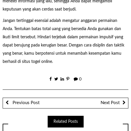
meneliti informasi yang lalu, sehingga Anda dapat mengambil
keputusan yang akan cerdas saat berjudi.
Jangan tertinggal esensial adalah mengatur anggaran permainan
Anda. Tentukan batas total uang yang bersedia Anda gunakan dan
ikuti limit tersebut. Hindari terjebak dalam permainan impulsif yang
dapat berujung pada kerugian besar. Dengan cara disiplin dan taktik
yang benar, kamu berpotensi untuk menambah kesempatan kamu
berhasil di situs togel online.
0
Previous Post
Next Post
Related Posts