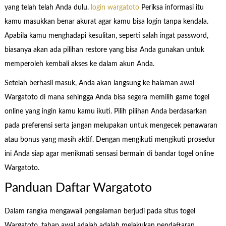
yang telah telah Anda dulu.
login wargatoto
Periksa informasi itu
kamu masukkan benar akurat agar kamu bisa login tanpa kendala.
Apabila kamu menghadapi kesulitan, seperti salah ingat password,
biasanya akan ada pilihan restore yang bisa Anda gunakan untuk
memperoleh kembali akses ke dalam akun Anda.
Setelah berhasil masuk, Anda akan langsung ke halaman awal
Wargatoto di mana sehingga Anda bisa segera memilih game togel
online yang ingin kamu kamu ikuti. Pilih pilihan Anda berdasarkan
pada preferensi serta jangan melupakan untuk mengecek penawaran
atau bonus yang masih aktif. Dengan mengikuti mengikuti prosedur
ini Anda siap agar menikmati sensasi bermain di bandar togel online
Wargatoto.
Panduan Daftar Wargatoto
Dalam rangka mengawali pengalaman berjudi pada situs togel
Wargatoto, tahap awal adalah adalah melakukan pendaftaran.