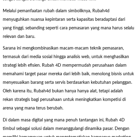
Melalui pemanfaatan rubah dalam simboliknya, Rubah4d
menyuguhkan nuansa kepintaran serta kapasitas beradaptasi dari
yang tinggi, sebanding seperti cara pemasaran yang mana harus selalu
relevan dan baru.
Sarana ini mengkombinasikan macam-macam teknik pemasaran,
termasuk dari media sosial hingga analisis web, untuk menghasilkan
strategi lebih efisien. Rubah 4D mempermudah perusahaan dalam
memahami target pasar mereka dari lebih baik, menolong bisnis untuk
menyesuaikan barang serta servis berdasarkan kebutuhan pelanggan.
Oleh karena itu, Rubah4d bukan hanya hanya alat, tetapi adalah
rekan strategis bagi perusahaan untuk meningkatkan kompetisi di
arena yang mana terus berubah.
Di dalam masa digital yang mana penuh tantangan ini, Rubah 4D
timbul sebagai solusi dalam menanggulangi dinamika pasar. Dengan