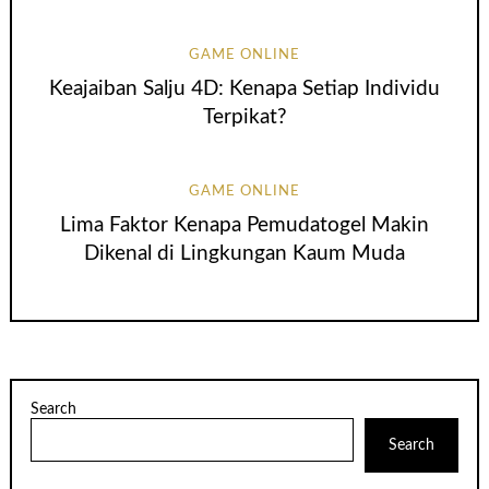
GAME ONLINE
Keajaiban Salju 4D: Kenapa Setiap Individu
Terpikat?
GAME ONLINE
Lima Faktor Kenapa Pemudatogel Makin
Dikenal di Lingkungan Kaum Muda
Search
Search