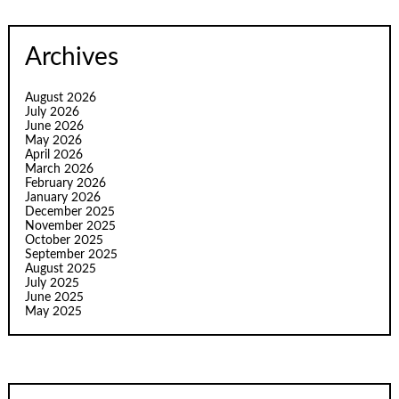
Archives
August 2026
July 2026
June 2026
May 2026
April 2026
March 2026
February 2026
January 2026
December 2025
November 2025
October 2025
September 2025
August 2025
July 2025
June 2025
May 2025