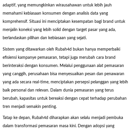
adaptif, yang memungkinkan wirausahawan untuk lebih jauh
memahami kebiasaan konsumen dengan analisis data yang
komprehensif. Situasi ini menciptakan kesempatan bagi brand untuk
menjalin koneksi yang lebih solid dengan target pasar yang ada,
berlandaskan pilihan dan kebiasaan yang sejati.
Sistem yang ditawarkan oleh Rubah4d bukan hanya memperbaiki
efisiensi kampanye pemasaran, tetapi juga merubah cara brand
berinteraksi dengan konsumen. Melalui penggunaan alat pemasaran
yang canggih, perusahaan bisa menyesuaikan pesan dan penawaran
yang ada secara real-time, menciptakan persepsi pelanggan yang lebih
baik personal dan relevan. Dalam dunia pemasaran yang terus
berubah, kapasitas untuk bereaksi dengan cepat terhadap perubahan
tren menjadi semakin penting.
Tatap ke depan, Rubah4d diharapkan akan selalu menjadi pembuka
dalam transformasi pemasaran masa kini. Dengan adopsi yang