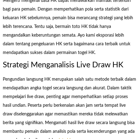
Mengerti mengenai data HK dapat menawarkan manfaat tersendiri
bagi para pemain. Dengan memperhatikan pola serta statistik dari
keluaran HK sebelumnya, pemain bisa merancang strategi yang lebih
lebih terencana. Tentu saja, bermain toto HK tidak hanya
mengandalkan keberuntungan semata. Ayo kami eksporasi lebih
dalam tentang pengeluaran HK serta bagaimana cara terbaik untuk
mendapatkan sukses dalam permainan togel HK.
Strategi Menganalisis Live Draw HK
Pengundian langsung HK merupakan salah satu metode terbaik dalam
mendapatkan angka togel secara langsung dan akurat. Dalam taktik
mempelajari live draw, penting agar memperhatikan setiap proses
hasil undian. Peserta perlu berkenalan akan jam serta tempat live
draw diselenggarakan agar memastikan mereka tidak melewatkan
berita yang signifikan. Mengamati hasil live draw secara langsung bisa
membantu pemain dalam analisis pola serta kecenderungan yang ada