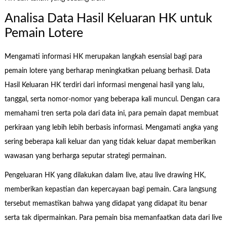
Analisa Data Hasil Keluaran HK untuk
Pemain Lotere
Mengamati informasi HK merupakan langkah esensial bagi para
pemain lotere yang berharap meningkatkan peluang berhasil. Data
Hasil Keluaran HK terdiri dari informasi mengenai hasil yang lalu,
tanggal, serta nomor-nomor yang beberapa kali muncul. Dengan cara
memahami tren serta pola dari data ini, para pemain dapat membuat
perkiraan yang lebih lebih berbasis informasi. Mengamati angka yang
sering beberapa kali keluar dan yang tidak keluar dapat memberikan
wawasan yang berharga seputar strategi permainan.
Pengeluaran HK yang dilakukan dalam live, atau live drawing HK,
memberikan kepastian dan kepercayaan bagi pemain. Cara langsung
tersebut memastikan bahwa yang didapat yang didapat itu benar
serta tak dipermainkan. Para pemain bisa memanfaatkan data dari live