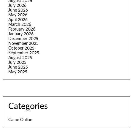
August 2026
July 2026
June 2026
May 2026
April 2026
March 2026
February 2026
January 2026
December 2025
November 2025
October 2025
September 2025
August 2025
July 2025
June 2025
May 2025
Categories
Game Online