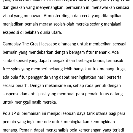
dan gerakan yang menyenangkan, permainan ini menawarkan sensasi
visual yang menawan. Atmosfer dingin dan ceria yang ditampilkan
menjadikan pemain merasa seolah-olah mereka sedang menjalani
ekspedisi di belahan dunia utara.
Gameplay The Great Icescape dirancang untuk memberikan sensasi
bermain yang mendebarkan dengan beragam fitur menarik. Ada
simbol spesial yang dapat mengaktifkan berbagai bonus, termasuk
free spins yang memberi peluang lebih banyak untuk menang. Juga,
ada pula fitur pengganda yang dapat meningkatkan hasil perserta
secara berarti. Dengan mekanisme ini, setiap roda penuh dengan
suspense dan antisipasi, yang membuat para pemain terus datang
untuk menggali nasib mereka.
Pola JP di permainan ini menjadi sebuah daya tarik utama bagi para
pemain yang ingin metode untuk meningkatkan kemungkinan
menang. Pemain dapat menganalisis pola kemenangan yang terjadi