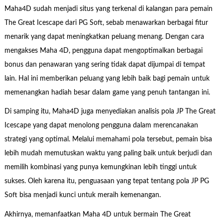
Maha4D sudah menjadi situs yang terkenal di kalangan para pemain
The Great Icescape dari PG Soft, sebab menawarkan berbagai fitur
menarik yang dapat meningkatkan peluang menang. Dengan cara
mengakses Maha 4D, pengguna dapat mengoptimalkan berbagai
bonus dan penawaran yang sering tidak dapat dijumpai di tempat
lain. Hal ini memberikan peluang yang lebih baik bagi pemain untuk
memenangkan hadiah besar dalam game yang penuh tantangan ini.
Di samping itu, Maha4D juga menyediakan analisis pola JP The Great
Icescape yang dapat menolong pengguna dalam merencanakan
strategi yang optimal. Melalui memahami pola tersebut, pemain bisa
lebih mudah memutuskan waktu yang paling baik untuk berjudi dan
memilih kombinasi yang punya kemungkinan lebih tinggi untuk
sukses. Oleh karena itu, penguasaan yang tepat tentang pola JP PG
Soft bisa menjadi kunci untuk meraih kemenangan.
Akhirnya, memanfaatkan Maha 4D untuk bermain The Great