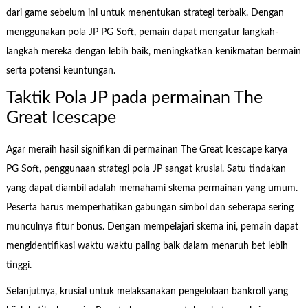
dari game sebelum ini untuk menentukan strategi terbaik. Dengan
menggunakan pola JP PG Soft, pemain dapat mengatur langkah-
langkah mereka dengan lebih baik, meningkatkan kenikmatan bermain
serta potensi keuntungan.
Taktik Pola JP pada permainan The
Great Icescape
Agar meraih hasil signifikan di permainan The Great Icescape karya
PG Soft, penggunaan strategi pola JP sangat krusial. Satu tindakan
yang dapat diambil adalah memahami skema permainan yang umum.
Peserta harus memperhatikan gabungan simbol dan seberapa sering
munculnya fitur bonus. Dengan mempelajari skema ini, pemain dapat
mengidentifikasi waktu waktu paling baik dalam menaruh bet lebih
tinggi.
Selanjutnya, krusial untuk melaksanakan pengelolaan bankroll yang