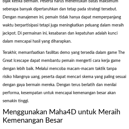
bijak ketika bermain. Peserta harus menentukan batas maksimum
seberapa banyak dipertaruhkan dan tetap pada strategi tersebut.
Dengan manajemen ini, pemain tidak hanya dapat memperpanjang
waktu berpartisipasi tetapi juga meningkatkan peluang dalam meraih
jackpot. Di permainan ini, kesabaran dan kepatuhan adalah kunci
dalam mencapai hasil yang diharapkan.
Terakhir, memanfaatkan fasilitas demo yang tersedia dalam game The
Great Icescape dapat membantu pemain mengerti cara kerja game
dengan lebih baik. Melalui mencoba macam-macam taktik tanpa
risiko hilangnya uang, peserta dapat mencari skema yang paling sesuai
dengan gaya bermain mereka. Dengan terus berlatih dan menilai
performa, kesempatan untuk mencapai kemenangan besar akan
semakin tinggi.
Menggunakan Maha4D untuk Meraih
Kemenangan Besar