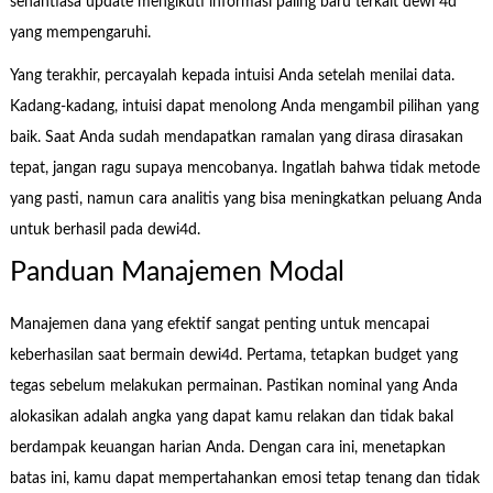
senantiasa update mengikuti informasi paling baru terkait dewi 4d
yang mempengaruhi.
Yang terakhir, percayalah kepada intuisi Anda setelah menilai data.
Kadang-kadang, intuisi dapat menolong Anda mengambil pilihan yang
baik. Saat Anda sudah mendapatkan ramalan yang dirasa dirasakan
tepat, jangan ragu supaya mencobanya. Ingatlah bahwa tidak metode
yang pasti, namun cara analitis yang bisa meningkatkan peluang Anda
untuk berhasil pada dewi4d.
Panduan Manajemen Modal
Manajemen dana yang efektif sangat penting untuk mencapai
keberhasilan saat bermain dewi4d. Pertama, tetapkan budget yang
tegas sebelum melakukan permainan. Pastikan nominal yang Anda
alokasikan adalah angka yang dapat kamu relakan dan tidak bakal
berdampak keuangan harian Anda. Dengan cara ini, menetapkan
batas ini, kamu dapat mempertahankan emosi tetap tenang dan tidak