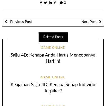
0
Previous Post
Next Post
Related Posts
GAME ONLINE
Salju 4D: Kenapa Anda Harus Mencobanya
Hari Ini
GAME ONLINE
Keajaiban Salju 4D: Kenapa Setiap Individu
Terpikat?