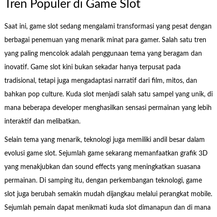
Tren Populer di Game Slot
Saat ini, game slot sedang mengalami transformasi yang pesat dengan
berbagai penemuan yang menarik minat para gamer. Salah satu tren
yang paling mencolok adalah penggunaan tema yang beragam dan
inovatif. Game slot kini bukan sekadar hanya terpusat pada
tradisional, tetapi juga mengadaptasi narratif dari film, mitos, dan
bahkan pop culture. Kuda slot menjadi salah satu sampel yang unik, di
mana beberapa developer menghasilkan sensasi permainan yang lebih
interaktif dan melibatkan.
Selain tema yang menarik, teknologi juga memiliki andil besar dalam
evolusi game slot. Sejumlah game sekarang memanfaatkan grafik 3D
yang menakjubkan dan sound effects yang meningkatkan suasana
permainan. Di samping itu, dengan perkembangan teknologi, game
slot juga berubah semakin mudah dijangkau melalui perangkat mobile.
Sejumlah pemain dapat menikmati kuda slot dimanapun dan di mana