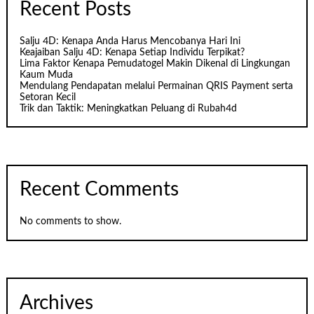
Recent Posts
Salju 4D: Kenapa Anda Harus Mencobanya Hari Ini
Keajaiban Salju 4D: Kenapa Setiap Individu Terpikat?
Lima Faktor Kenapa Pemudatogel Makin Dikenal di Lingkungan
Kaum Muda
Mendulang Pendapatan melalui Permainan QRIS Payment serta
Setoran Kecil
Trik dan Taktik: Meningkatkan Peluang di Rubah4d
Recent Comments
No comments to show.
Archives