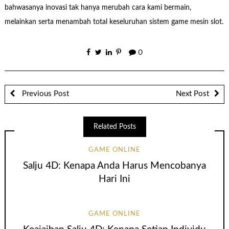
bahwasanya inovasi tak hanya merubah cara kami bermain,
melainkan serta menambah total keseluruhan sistem game mesin slot.
0
Previous Post
Next Post
Related Posts
GAME ONLINE
Salju 4D: Kenapa Anda Harus Mencobanya
Hari Ini
GAME ONLINE