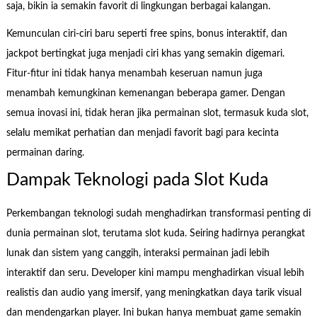
saja, bikin ia semakin favorit di lingkungan berbagai kalangan.
Kemunculan ciri-ciri baru seperti free spins, bonus interaktif, dan
jackpot bertingkat juga menjadi ciri khas yang semakin digemari.
Fitur-fitur ini tidak hanya menambah keseruan namun juga
menambah kemungkinan kemenangan beberapa gamer. Dengan
semua inovasi ini, tidak heran jika permainan slot, termasuk kuda slot,
selalu memikat perhatian dan menjadi favorit bagi para kecinta
permainan daring.
Dampak Teknologi pada Slot Kuda
Perkembangan teknologi sudah menghadirkan transformasi penting di
dunia permainan slot, terutama slot kuda. Seiring hadirnya perangkat
lunak dan sistem yang canggih, interaksi permainan jadi lebih
interaktif dan seru. Developer kini mampu menghadirkan visual lebih
realistis dan audio yang imersif, yang meningkatkan daya tarik visual
dan mendengarkan player. Ini bukan hanya membuat game semakin