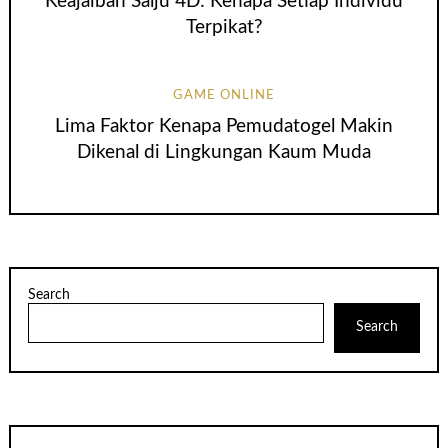
Keajaiban Salju 4D: Kenapa Setiap Individu
Terpikat?
GAME ONLINE
Lima Faktor Kenapa Pemudatogel Makin
Dikenal di Lingkungan Kaum Muda
Search
Search