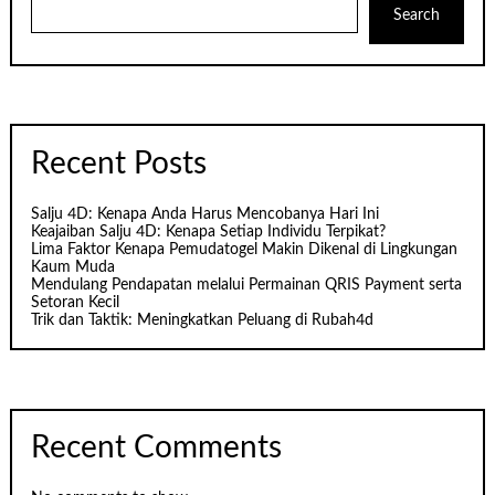
Search
Recent Posts
Salju 4D: Kenapa Anda Harus Mencobanya Hari Ini
Keajaiban Salju 4D: Kenapa Setiap Individu Terpikat?
Lima Faktor Kenapa Pemudatogel Makin Dikenal di Lingkungan
Kaum Muda
Mendulang Pendapatan melalui Permainan QRIS Payment serta
Setoran Kecil
Trik dan Taktik: Meningkatkan Peluang di Rubah4d
Recent Comments