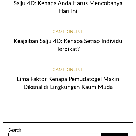
Salju 4D: Kenapa Anda Harus Mencobanya
Hari Ini
GAME ONLINE
Keajaiban Salju 4D: Kenapa Setiap Individu
Terpikat?
GAME ONLINE
Lima Faktor Kenapa Pemudatogel Makin
Dikenal di Lingkungan Kaum Muda
Search