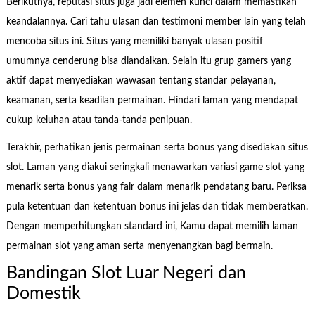
Berikutnya, reputasi situs juga jadi elemen kunci dalam memastikan
keandalannya. Cari tahu ulasan dan testimoni member lain yang telah
mencoba situs ini. Situs yang memiliki banyak ulasan positif
umumnya cenderung bisa diandalkan. Selain itu grup gamers yang
aktif dapat menyediakan wawasan tentang standar pelayanan,
keamanan, serta keadilan permainan. Hindari laman yang mendapat
cukup keluhan atau tanda-tanda penipuan.
Terakhir, perhatikan jenis permainan serta bonus yang disediakan situs
slot. Laman yang diakui seringkali menawarkan variasi game slot yang
menarik serta bonus yang fair dalam menarik pendatang baru. Periksa
pula ketentuan dan ketentuan bonus ini jelas dan tidak memberatkan.
Dengan memperhitungkan standard ini, Kamu dapat memilih laman
permainan slot yang aman serta menyenangkan bagi bermain.
Bandingan Slot Luar Negeri dan
Domestik