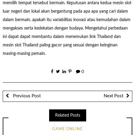
memilih tempat tersebut bermain. Keputusan antara kedua mesin slot
luar negeri dan lokal akan bergantung pada apa apa yang cari dalam
dalam bermain, apakah itu variabilitas inovasi atau kemudahan dalam
mengakses serta kedekatan dengan budaya. Mengetahui perbedaan
ini dapat dapat membantu dalam menemukan link Thailand dan
mesin slot Thailand paling gacor yang sesuai dengan keinginan
masing-masing pemain.
0
Previous Post
Next Post
Related Posts
GAME ONLINE