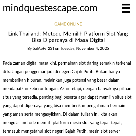
mindquestescape.com
GAME ONLINE
Link Thailand: Metode Memilih Platform Slot Yang
Bisa Dipercaya di Masa Digital
By
SafASFsf231
on
Tuesday, November 4, 2025
Pada zaman digital masa kini, permainan slot daring semakin terkenal
di kalangan penggemar judi di negeri Gajah Putih. Bukan hanya
memberikan hiburan, melainkan juga potensi yang besar dalam
mendapatkan keberuntungan. Akan tetapi, dengan banyaknya pilihan
situs yang tersedia, penting bagi peserta agar dapat memilih situs slot
yang dapat dipercaya yang bisa memberikan pengalaman bermain
yang aman serta mengasyikkan. Di dalam tulisan ini, kita akan
mengulas metode memilih platform mesin slot yang tepat tepat,
termasuk mengetahui slot negeri Gajah Putih, mesin slot server