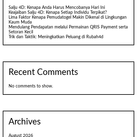
Salju 4D: Kenapa Anda Harus Mencobanya Hari Ini
Keajaiban Salju 4D: Kenapa Setiap Individu Terpikat?
Lima Faktor Kenapa Pemudatogel Makin Dikenal di Lingkungan
Kaum Muda
Mendulang Pendapatan melalui Permainan QRIS Payment serta
Setoran Kecil
Trik dan Taktik: Meningkatkan Peluang di Rubah4d
Recent Comments
No comments to show.
Archives
August 2026