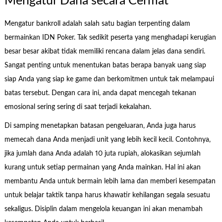
Mengatur Dana secara Cermat
Mengatur bankroll adalah salah satu bagian terpenting dalam
bermainkan IDN Poker. Tak sedikit peserta yang menghadapi kerugian
besar besar akibat tidak memiliki rencana dalam jelas dana sendiri.
Sangat penting untuk menentukan batas berapa banyak uang siap
siap Anda yang siap ke game dan berkomitmen untuk tak melampaui
batas tersebut. Dengan cara ini, anda dapat mencegah tekanan
emosional sering sering di saat terjadi kekalahan.
Di samping menetapkan batasan pengeluaran, Anda juga harus
memecah dana Anda menjadi unit yang lebih kecil kecil. Contohnya,
jika jumlah dana Anda adalah 10 juta rupiah, alokasikan sejumlah
kurang untuk setiap permainan yang Anda mainkan. Hal ini akan
membantu Anda untuk bermain lebih lama dan memberi kesempatan
untuk belajar taktik tanpa harus khawatir kehilangan segala sesuatu
sekaligus. Disiplin dalam mengelola keuangan ini akan menambah