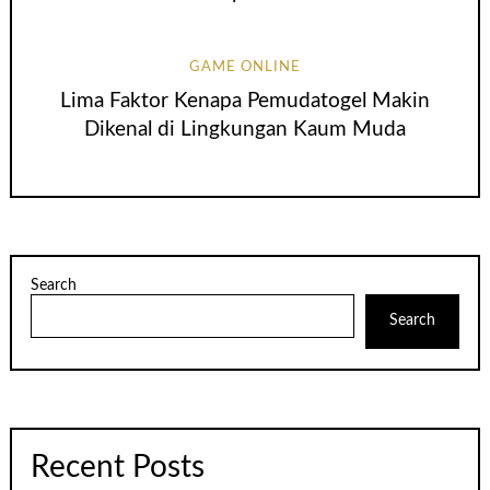
GAME ONLINE
Lima Faktor Kenapa Pemudatogel Makin
Dikenal di Lingkungan Kaum Muda
Search
Search
Recent Posts