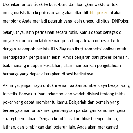
Usahakan untuk tidak terburu-buru dan luangkan waktu untuk
menganalisis tiap keputusan yang akan diambil.
idn poker
Ini akan
menolong Anda menjadi petaruh yang lebih unggul di situs IDNPoker.
Selanjutnya, latih permainan secara rutin. Kamu dapat berlagak di
meja kecil untuk melatih kemampuan tanpa tekanan besar. Ikuti
dengan kelompok pecinta IDNPlay dan ikuti kompetisi online untuk
mendapatkan pengalaman lebih. Ambil pelajaran dari proses bermain,
baik menang maupun kekalahan, akan memberikan pengetahuan
berharga yang dapat diterapkan di sesi berikutnya.
Akhirnya, jangan ragu untuk memanfaatkan sumber daya belajar yang
tersedia. Banyak tulisan, rekaman, dan wadah diskusi tentang taktik
poker yang dapat membantu kamu. Belajarlah dari pemain yang
berpengalaman untuk mengembangkan pandangan kamu mengenai
strategi permainan. Dengan kombinasi kombinasi pengetahuan,
latihan, dan bimbingan dari petaruh lain, Anda akan mengamati