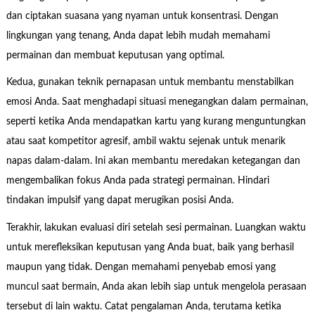
dan ciptakan suasana yang nyaman untuk konsentrasi. Dengan
lingkungan yang tenang, Anda dapat lebih mudah memahami
permainan dan membuat keputusan yang optimal.
Kedua, gunakan teknik pernapasan untuk membantu menstabilkan
emosi Anda. Saat menghadapi situasi menegangkan dalam permainan,
seperti ketika Anda mendapatkan kartu yang kurang menguntungkan
atau saat kompetitor agresif, ambil waktu sejenak untuk menarik
napas dalam-dalam. Ini akan membantu meredakan ketegangan dan
mengembalikan fokus Anda pada strategi permainan. Hindari
tindakan impulsif yang dapat merugikan posisi Anda.
Terakhir, lakukan evaluasi diri setelah sesi permainan. Luangkan waktu
untuk merefleksikan keputusan yang Anda buat, baik yang berhasil
maupun yang tidak. Dengan memahami penyebab emosi yang
muncul saat bermain, Anda akan lebih siap untuk mengelola perasaan
tersebut di lain waktu. Catat pengalaman Anda, terutama ketika