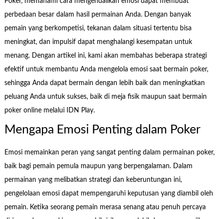
Poker, memahami cara mengendalikan emosi dapat membuat
perbedaan besar dalam hasil permainan Anda. Dengan banyak
pemain yang berkompetisi, tekanan dalam situasi tertentu bisa
meningkat, dan impulsif dapat menghalangi kesempatan untuk
menang. Dengan artikel ini, kami akan membahas beberapa strategi
efektif untuk membantu Anda mengelola emosi saat bermain poker,
sehingga Anda dapat bermain dengan lebih baik dan meningkatkan
peluang Anda untuk sukses, baik di meja fisik maupun saat bermain
poker online melalui IDN Play.
Mengapa Emosi Penting dalam Poker
Emosi memainkan peran yang sangat penting dalam permainan poker,
baik bagi pemain pemula maupun yang berpengalaman. Dalam
permainan yang melibatkan strategi dan keberuntungan ini,
pengelolaan emosi dapat mempengaruhi keputusan yang diambil oleh
pemain. Ketika seorang pemain merasa senang atau penuh percaya