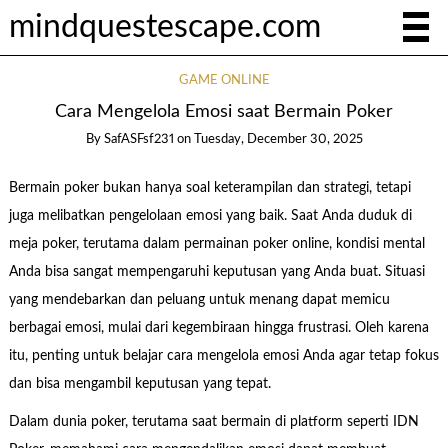
mindquestescape.com
GAME ONLINE
Cara Mengelola Emosi saat Bermain Poker
By
SafASFsf231
on
Tuesday, December 30, 2025
Bermain poker bukan hanya soal keterampilan dan strategi, tetapi
juga melibatkan pengelolaan emosi yang baik. Saat Anda duduk di
meja poker, terutama dalam permainan poker online, kondisi mental
Anda bisa sangat mempengaruhi keputusan yang Anda buat. Situasi
yang mendebarkan dan peluang untuk menang dapat memicu
berbagai emosi, mulai dari kegembiraan hingga frustrasi. Oleh karena
itu, penting untuk belajar cara mengelola emosi Anda agar tetap fokus
dan bisa mengambil keputusan yang tepat.
Dalam dunia poker, terutama saat bermain di platform seperti IDN