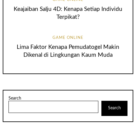
Keajaiban Salju 4D: Kenapa Setiap Individu
Terpikat?
GAME ONLINE
Lima Faktor Kenapa Pemudatogel Makin
Dikenal di Lingkungan Kaum Muda
Search
Search