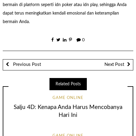
bermain di platform seperti idn poker atau idn play, sehingga Anda
dapat terus meningkatkan kendali emosional dan keterampilan
bermain Anda.
0
Previous Post
Next Post
Related Posts
GAME ONLINE
Salju 4D: Kenapa Anda Harus Mencobanya
Hari Ini
GAME ONLINE