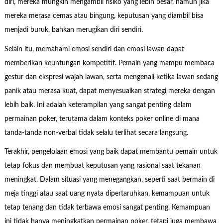
diri, mereka mungkin mengambil risiko yang lebih besar, namun jika
mereka merasa cemas atau bingung, keputusan yang diambil bisa
menjadi buruk, bahkan merugikan diri sendiri.
Selain itu, memahami emosi sendiri dan emosi lawan dapat
memberikan keuntungan kompetitif. Pemain yang mampu membaca
gestur dan ekspresi wajah lawan, serta mengenali ketika lawan sedang
panik atau merasa kuat, dapat menyesuaikan strategi mereka dengan
lebih baik. Ini adalah keterampilan yang sangat penting dalam
permainan poker, terutama dalam konteks poker online di mana
tanda-tanda non-verbal tidak selalu terlihat secara langsung.
Terakhir, pengelolaan emosi yang baik dapat membantu pemain untuk
tetap fokus dan membuat keputusan yang rasional saat tekanan
meningkat. Dalam situasi yang menegangkan, seperti saat bermain di
meja tinggi atau saat uang nyata dipertaruhkan, kemampuan untuk
tetap tenang dan tidak terbawa emosi sangat penting. Kemampuan
ini tidak hanya meningkatkan permainan poker, tetapi juga membawa