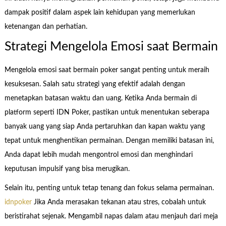
dampak positif dalam aspek lain kehidupan yang memerlukan
ketenangan dan perhatian.
Strategi Mengelola Emosi saat Bermain
Mengelola emosi saat bermain poker sangat penting untuk meraih
kesuksesan. Salah satu strategi yang efektif adalah dengan
menetapkan batasan waktu dan uang. Ketika Anda bermain di
platform seperti IDN Poker, pastikan untuk menentukan seberapa
banyak uang yang siap Anda pertaruhkan dan kapan waktu yang
tepat untuk menghentikan permainan. Dengan memiliki batasan ini,
Anda dapat lebih mudah mengontrol emosi dan menghindari
keputusan impulsif yang bisa merugikan.
Selain itu, penting untuk tetap tenang dan fokus selama permainan.
idnpoker
Jika Anda merasakan tekanan atau stres, cobalah untuk
beristirahat sejenak. Mengambil napas dalam atau menjauh dari meja