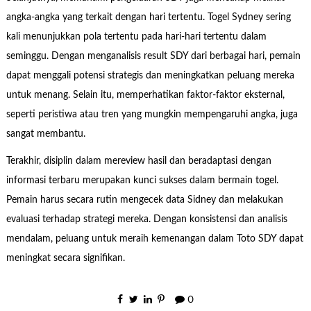
angka-angka yang terkait dengan hari tertentu. Togel Sydney sering
kali menunjukkan pola tertentu pada hari-hari tertentu dalam
seminggu. Dengan menganalisis result SDY dari berbagai hari, pemain
dapat menggali potensi strategis dan meningkatkan peluang mereka
untuk menang. Selain itu, memperhatikan faktor-faktor eksternal,
seperti peristiwa atau tren yang mungkin mempengaruhi angka, juga
sangat membantu.
Terakhir, disiplin dalam mereview hasil dan beradaptasi dengan
informasi terbaru merupakan kunci sukses dalam bermain togel.
Pemain harus secara rutin mengecek data Sidney dan melakukan
evaluasi terhadap strategi mereka. Dengan konsistensi dan analisis
mendalam, peluang untuk meraih kemenangan dalam Toto SDY dapat
meningkat secara signifikan.
0