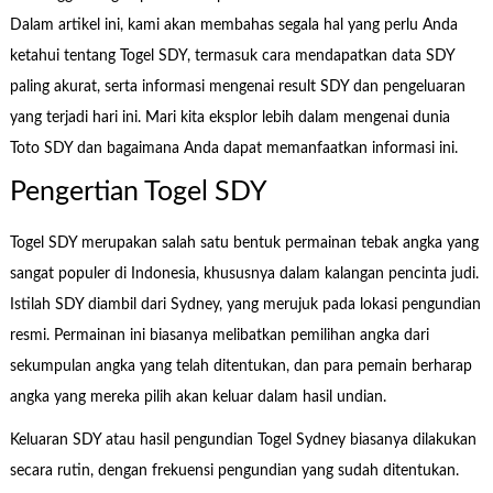
Dalam artikel ini, kami akan membahas segala hal yang perlu Anda
ketahui tentang Togel SDY, termasuk cara mendapatkan data SDY
paling akurat, serta informasi mengenai result SDY dan pengeluaran
yang terjadi hari ini. Mari kita eksplor lebih dalam mengenai dunia
Toto SDY dan bagaimana Anda dapat memanfaatkan informasi ini.
Pengertian Togel SDY
Togel SDY merupakan salah satu bentuk permainan tebak angka yang
sangat populer di Indonesia, khususnya dalam kalangan pencinta judi.
Istilah SDY diambil dari Sydney, yang merujuk pada lokasi pengundian
resmi. Permainan ini biasanya melibatkan pemilihan angka dari
sekumpulan angka yang telah ditentukan, dan para pemain berharap
angka yang mereka pilih akan keluar dalam hasil undian.
Keluaran SDY atau hasil pengundian Togel Sydney biasanya dilakukan
secara rutin, dengan frekuensi pengundian yang sudah ditentukan.