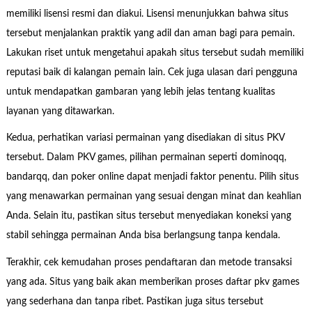
memiliki lisensi resmi dan diakui. Lisensi menunjukkan bahwa situs
tersebut menjalankan praktik yang adil dan aman bagi para pemain.
Lakukan riset untuk mengetahui apakah situs tersebut sudah memiliki
reputasi baik di kalangan pemain lain. Cek juga ulasan dari pengguna
untuk mendapatkan gambaran yang lebih jelas tentang kualitas
layanan yang ditawarkan.
Kedua, perhatikan variasi permainan yang disediakan di situs PKV
tersebut. Dalam PKV games, pilihan permainan seperti dominoqq,
bandarqq, dan poker online dapat menjadi faktor penentu. Pilih situs
yang menawarkan permainan yang sesuai dengan minat dan keahlian
Anda. Selain itu, pastikan situs tersebut menyediakan koneksi yang
stabil sehingga permainan Anda bisa berlangsung tanpa kendala.
Terakhir, cek kemudahan proses pendaftaran dan metode transaksi
yang ada. Situs yang baik akan memberikan proses daftar pkv games
yang sederhana dan tanpa ribet. Pastikan juga situs tersebut