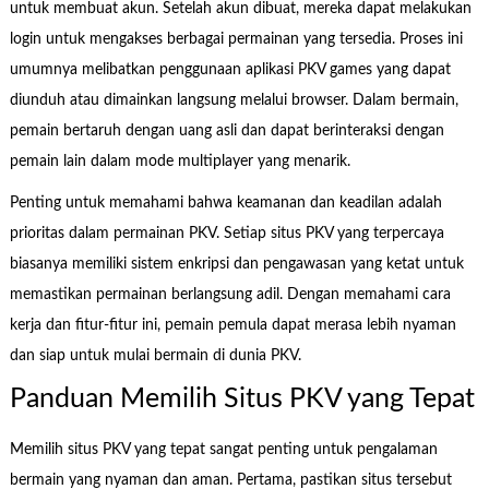
untuk membuat akun. Setelah akun dibuat, mereka dapat melakukan
login untuk mengakses berbagai permainan yang tersedia. Proses ini
umumnya melibatkan penggunaan aplikasi PKV games yang dapat
diunduh atau dimainkan langsung melalui browser. Dalam bermain,
pemain bertaruh dengan uang asli dan dapat berinteraksi dengan
pemain lain dalam mode multiplayer yang menarik.
Penting untuk memahami bahwa keamanan dan keadilan adalah
prioritas dalam permainan PKV. Setiap situs PKV yang terpercaya
biasanya memiliki sistem enkripsi dan pengawasan yang ketat untuk
memastikan permainan berlangsung adil. Dengan memahami cara
kerja dan fitur-fitur ini, pemain pemula dapat merasa lebih nyaman
dan siap untuk mulai bermain di dunia PKV.
Panduan Memilih Situs PKV yang Tepat
Memilih situs PKV yang tepat sangat penting untuk pengalaman
bermain yang nyaman dan aman. Pertama, pastikan situs tersebut