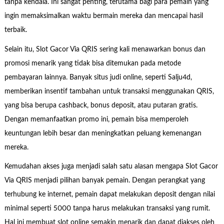
tanpa kendala. Ini sangat penting, terutama bagi para pemain yang
ingin memaksimalkan waktu bermain mereka dan mencapai hasil
terbaik.
Selain itu, Slot Gacor Via QRIS sering kali menawarkan bonus dan
promosi menarik yang tidak bisa ditemukan pada metode
pembayaran lainnya. Banyak situs judi online, seperti Salju4d,
memberikan insentif tambahan untuk transaksi menggunakan QRIS,
yang bisa berupa cashback, bonus deposit, atau putaran gratis.
Dengan memanfaatkan promo ini, pemain bisa memperoleh
keuntungan lebih besar dan meningkatkan peluang kemenangan
mereka.
Kemudahan akses juga menjadi salah satu alasan mengapa Slot Gacor
Via QRIS menjadi pilihan banyak pemain. Dengan perangkat yang
terhubung ke internet, pemain dapat melakukan deposit dengan nilai
minimal seperti 5000 tanpa harus melakukan transaksi yang rumit.
Hal ini membuat slot online semakin menarik dan dapat diakses oleh