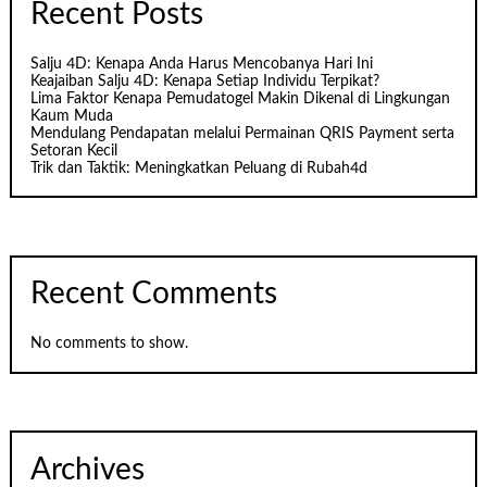
Recent Posts
Salju 4D: Kenapa Anda Harus Mencobanya Hari Ini
Keajaiban Salju 4D: Kenapa Setiap Individu Terpikat?
Lima Faktor Kenapa Pemudatogel Makin Dikenal di Lingkungan
Kaum Muda
Mendulang Pendapatan melalui Permainan QRIS Payment serta
Setoran Kecil
Trik dan Taktik: Meningkatkan Peluang di Rubah4d
Recent Comments
No comments to show.
Archives