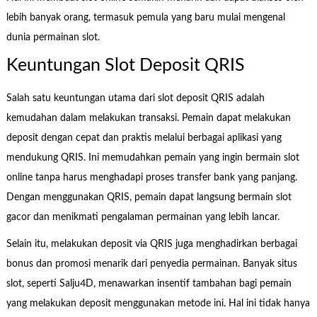
lebih banyak orang, termasuk pemula yang baru mulai mengenal
dunia permainan slot.
Keuntungan Slot Deposit QRIS
Salah satu keuntungan utama dari slot deposit QRIS adalah
kemudahan dalam melakukan transaksi. Pemain dapat melakukan
deposit dengan cepat dan praktis melalui berbagai aplikasi yang
mendukung QRIS. Ini memudahkan pemain yang ingin bermain slot
online tanpa harus menghadapi proses transfer bank yang panjang.
Dengan menggunakan QRIS, pemain dapat langsung bermain slot
gacor dan menikmati pengalaman permainan yang lebih lancar.
Selain itu, melakukan deposit via QRIS juga menghadirkan berbagai
bonus dan promosi menarik dari penyedia permainan. Banyak situs
slot, seperti Salju4D, menawarkan insentif tambahan bagi pemain
yang melakukan deposit menggunakan metode ini. Hal ini tidak hanya