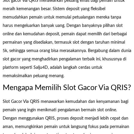
Slot gacor via QRIS menawarkan peluang emas bagi pemain untuk
meraih kemenangan besar. Sistem deposit yang fleksibel
memudahkan pemain untuk memulai petualangan mereka tanpa
harus mengeluarkan banyak uang. Dengan banyaknya pilihan slot
online dan kemudahan deposit, pemain dapat memilih dari berbagai
permainan yang disediakan, termasuk slot dengan taruhan minimal
5k, sehingga semua orang bisa merasakannya. Bergabung dalam dunia
slot gacor yang menghadirkan pengalaman terbaik ini, khususnya di
platform seperti Salju4D, adalah langkah cerdas untuk
memaksimalkan peluang menang.
Mengapa Memilih Slot Gacor Via QRIS?
Slot Gacor Via QRIS menawarkan kemudahan dan kenyamanan bagi
pemain yang ingin menikmati pengalaman bermain slot online.
Dengan menggunakan QRIS, proses deposit menjadi lebih cepat dan
aman, memungkinkan pemain untuk langsung fokus pada permainan