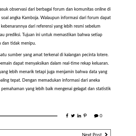
suk observasi dari berbagai forum dan komunitas online di
oal angka Kamboja. Walaupun informasi dari forum dapat
 kebenarannya dari referensi yang lebih resmi sebelum
tau prediksi. Tujuan ini untuk memastikan bahwa setiap
 dan tidak menipu.
satu sumber yang amat terkenal di kalangan pecinta lotere.
pemain dapat menyaksikan dalam real-time rekap keluaran.
yang lebih menarik tetapi juga menjamin bahwa data yang
paling tepat. Dengan memadukan informasi dari aneka
 pemahaman yang lebih baik mengenai gelagat dan statistik
0
Next Post