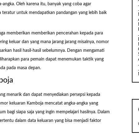
a-angka. Oleh karena itu, banyak yang coba agar
a teratur untuk mendapatkan pandangan yang lebih baik
 juga memberikan memberikan pencerahan kepada para
ing keluar dan yang mana jarang jarang misalnya, nomor
asarkan hasil hasil-hasil sebelumnya. Dengan mengamati
, diharapkan para pemain dapat menemukan taktik yang
anda pada masa depan.
boja
ang menarik dan dapat menyediakan persepsi kepada
nomor keluaran Kamboja mencatat angka-angka yang
um bagi siapa saja yang ingin mempelajari hasilnya. Dalam
ertentu dalam data keluaran yang bisa menjadi faktor