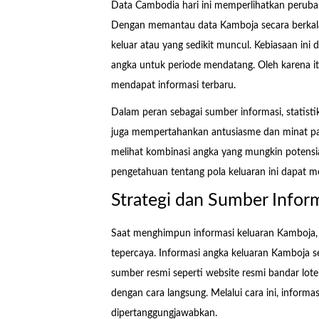
Data Cambodia hari ini memperlihatkan perub
Dengan memantau data Kamboja secara berkala
keluar atau yang sedikit muncul. Kebiasaan in
angka untuk periode mendatang. Oleh karena it
mendapat informasi terbaru.
Dalam peran sebagai sumber informasi, statist
juga mempertahankan antusiasme dan minat par
melihat kombinasi angka yang mungkin potensia
pengetahuan tentang pola keluaran ini dapat m
Strategi dan Sumber Infor
Saat menghimpun informasi keluaran Kamboja,
tepercaya. Informasi angka keluaran Kamboja 
sumber resmi seperti website resmi bandar lot
dengan cara langsung. Melalui cara ini, informa
dipertanggungjawabkan.