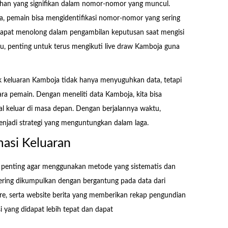
ahan yang signifikan dalam nomor-nomor yang muncul.
, pemain bisa mengidentifikasi nomor-nomor yang sering
i dapat menolong dalam pengambilan keputusan saat mengisi
u, penting untuk terus mengikuti live draw Kamboja guna
ik keluaran Kamboja tidak hanya menyuguhkan data, tetapi
a pemain. Dengan meneliti data Kamboja, kita bisa
l keluar di masa depan. Dengan berjalannya waktu,
enjadi strategi yang menguntungkan dalam laga.
masi Keluaran
 penting agar menggunakan metode yang sistematis dan
sering dikumpulkan dengan bergantung pada data dari
ere, serta website berita yang memberikan rekap pengundian
si yang didapat lebih tepat dan dapat