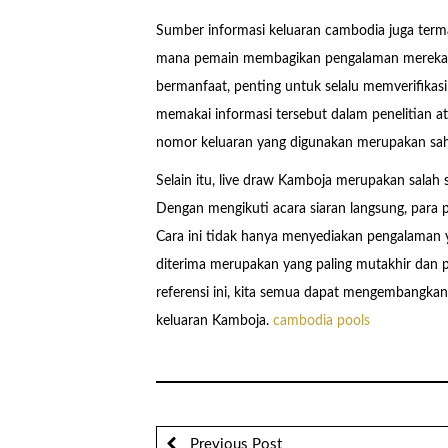
Sumber informasi keluaran cambodia juga terma
mana pemain membagikan pengalaman mereka s
bermanfaat, penting untuk selalu memverifikasi
memakai informasi tersebut dalam penelitian a
nomor keluaran yang digunakan merupakan sah
Selain itu, live draw Kamboja merupakan salah 
Dengan mengikuti acara siaran langsung, para 
Cara ini tidak hanya menyediakan pengalaman 
diterima merupakan yang paling mutakhir dan 
referensi ini, kita semua dapat mengembangkan
keluaran Kamboja.
cambodia pools
Previous Post