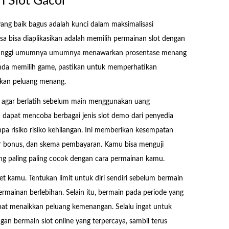
n Slot Gacor
yang baik bagus adalah kunci dalam maksimalisasi
a bisa diaplikasikan adalah memilih permainan slot dengan
er tinggi umumnya umumnya menawarkan prosentase menang
 anda memilih game, pastikan untuk memperhatikan
tkan peluang menang.
t agar berlatih sebelum main menggunakan uang
apat mencoba berbagai jenis slot demo dari penyedia
npa risiko risiko kehilangan. Ini memberikan kesempatan
ur bonus, dan skema pembayaran. Kamu bisa menguji
yang paling paling cocok dengan cara permainan kamu.
t kamu. Tentukan limit untuk diri sendiri sebelum bermain
rmainan berlebihan. Selain itu, bermain pada periode yang
apat menaikkan peluang kemenangan. Selalu ingat untuk
gan bermain slot online yang terpercaya, sambil terus