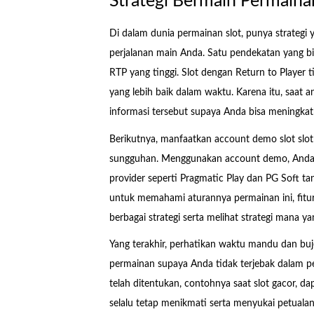
Strategi Bermain Permaina
Di dalam dunia permainan slot, punya strategi 
perjalanan main Anda. Satu pendekatan yang bis
RTP yang tinggi. Slot dengan Return to Play
yang lebih baik dalam waktu. Karena itu, saat
informasi tersebut supaya Anda bisa meningka
Berikutnya, manfaatkan account demo slot slo
sungguhan. Menggunakan account demo, Anda d
provider seperti Pragmatic Play dan PG Soft ta
untuk memahami aturannya permainan ini, fit
berbagai strategi serta melihat strategi mana 
Yang terakhir, perhatikan waktu mandu dan buje
permainan supaya Anda tidak terjebak dalam pe
telah ditentukan, contohnya saat slot gacor, d
selalu tetap menikmati serta menyukai petualan