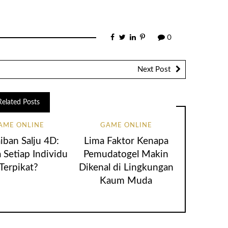
0
Next Post
Related Posts
AME ONLINE
GAME ONLINE
iban Salju 4D:
Lima Faktor Kenapa
 Setiap Individu
Pemudatogel Makin
Terpikat?
Dikenal di Lingkungan
Kaum Muda