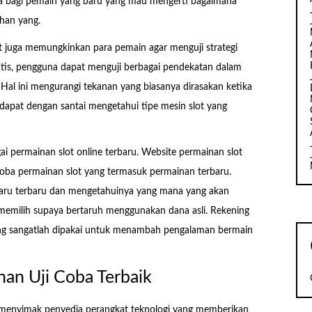
nya bagi pemain yang baru yang mau mengerti bagaimana
han yang.
ot juga memungkinkan para pemain agar menguji strategi
tis, pengguna dapat menguji berbagai pendekatan dalam
 ini mengurangi tekanan yang biasanya dirasakan ketika
 dapat dengan santai mengetahui tipe mesin slot yang
i permainan slot online terbaru. Website permainan slot
coba permainan slot yang termasuk permainan terbaru.
aru terbaru dan mengetahuinya yang mana yang akan
a memilih supaya bertaruh menggunakan dana asli. Rekening
ang sangatlah dipakai untuk menambah pengalaman bermain
an Uji Coba Terbaik
r menyimak penyedia perangkat teknologi yang memberikan