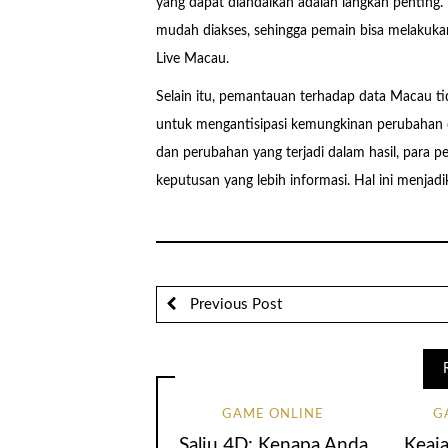
yang dapat diandalkan adalah langkah penting. I
mudah diakses, sehingga pemain bisa melakuka
Live Macau.
Selain itu, pemantauan terhadap data Macau tid
untuk mengantisipasi kemungkinan perubahan 
dan perubahan yang terjadi dalam hasil, para
keputusan yang lebih informasi. Hal ini menjadik
Previous Post
GAME ONLINE
G
Salju 4D: Kenapa Anda
Keaja