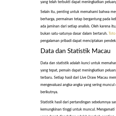
yang telah terbukti dapat meningkatkan pelua
Selain itu, penting untuk memahami bahwa mes
berharga, permainan tetap bergantung pada keb
ada jaminan dari setiap analisis. Oleh karena i
bukan satu-satunya dasar dalam bertaruh.
Toto
pengalaman pribadi dapat menciptakan pendeka
Data dan Statistik Macau
Data dan statistik adalah kunci untuk memaham
yang tepat, pemain dapat meningkatkan pelua
terbaru. Setiap hasil dari Live Draw Macau 
mengevaluasi angka-angka yang sering muncul 
berikutnya.
Statistik hasil dari pertandingan sebelumnya 
kemungkinan tinggi untuk muncul. Mengamati f