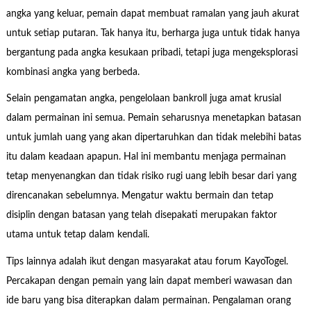
angka yang keluar, pemain dapat membuat ramalan yang jauh akurat
untuk setiap putaran. Tak hanya itu, berharga juga untuk tidak hanya
bergantung pada angka kesukaan pribadi, tetapi juga mengeksplorasi
kombinasi angka yang berbeda.
Selain pengamatan angka, pengelolaan bankroll juga amat krusial
dalam permainan ini semua. Pemain seharusnya menetapkan batasan
untuk jumlah uang yang akan dipertaruhkan dan tidak melebihi batas
itu dalam keadaan apapun. Hal ini membantu menjaga permainan
tetap menyenangkan dan tidak risiko rugi uang lebih besar dari yang
direncanakan sebelumnya. Mengatur waktu bermain dan tetap
disiplin dengan batasan yang telah disepakati merupakan faktor
utama untuk tetap dalam kendali.
Tips lainnya adalah ikut dengan masyarakat atau forum KayoTogel.
Percakapan dengan pemain yang lain dapat memberi wawasan dan
ide baru yang bisa diterapkan dalam permainan. Pengalaman orang