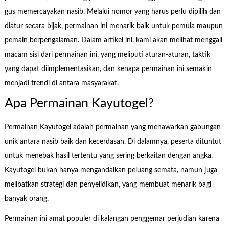
gus memercayakan nasib. Melalui nomor yang harus perlu dipilih dan
diatur secara bijak, permainan ini menarik baik untuk pemula maupun
pemain berpengalaman. Dalam artikel ini, kami akan melihat menggali
macam sisi dari permainan ini, yang meliputi aturan-aturan, taktik
yang dapat diimplementasikan, dan kenapa permainan ini semakin
menjadi trendi di antara masyarakat.
Apa Permainan Kayutogel?
Permainan Kayutogel adalah permainan yang menawarkan gabungan
unik antara nasib baik dan kecerdasan. Di dalamnya, peserta dituntut
untuk menebak hasil tertentu yang sering berkaitan dengan angka.
Kayutogel bukan hanya mengandalkan peluang semata, namun juga
melibatkan strategi dan penyelidikan, yang membuat menarik bagi
banyak orang.
Permainan ini amat populer di kalangan penggemar perjudian karena