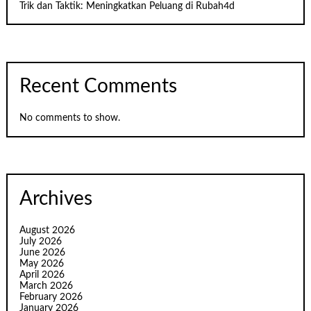
Trik dan Taktik: Meningkatkan Peluang di Rubah4d
Recent Comments
No comments to show.
Archives
August 2026
July 2026
June 2026
May 2026
April 2026
March 2026
February 2026
January 2026