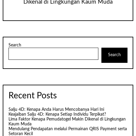
Dikenal di Lingkungan Kaum Muda
Search
Search
Recent Posts
Salju 4D: Kenapa Anda Harus Mencobanya Hari Ini
Keajaiban Salju 4D: Kenapa Setiap Individu Terpikat?
Lima Faktor Kenapa Pemudatogel Makin Dikenal di Lingkungan
Kaum Muda
Mendulang Pendapatan melalui Permainan QRIS Payment serta
Setoran Kecil