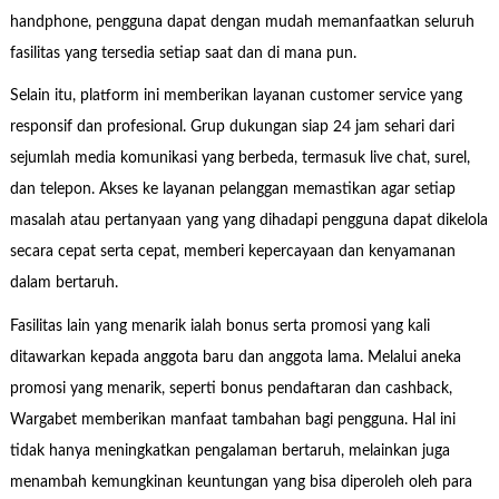
handphone, pengguna dapat dengan mudah memanfaatkan seluruh
fasilitas yang tersedia setiap saat dan di mana pun.
Selain itu, platform ini memberikan layanan customer service yang
responsif dan profesional. Grup dukungan siap 24 jam sehari dari
sejumlah media komunikasi yang berbeda, termasuk live chat, surel,
dan telepon. Akses ke layanan pelanggan memastikan agar setiap
masalah atau pertanyaan yang yang dihadapi pengguna dapat dikelola
secara cepat serta cepat, memberi kepercayaan dan kenyamanan
dalam bertaruh.
Fasilitas lain yang menarik ialah bonus serta promosi yang kali
ditawarkan kepada anggota baru dan anggota lama. Melalui aneka
promosi yang menarik, seperti bonus pendaftaran dan cashback,
Wargabet memberikan manfaat tambahan bagi pengguna. Hal ini
tidak hanya meningkatkan pengalaman bertaruh, melainkan juga
menambah kemungkinan keuntungan yang bisa diperoleh oleh para