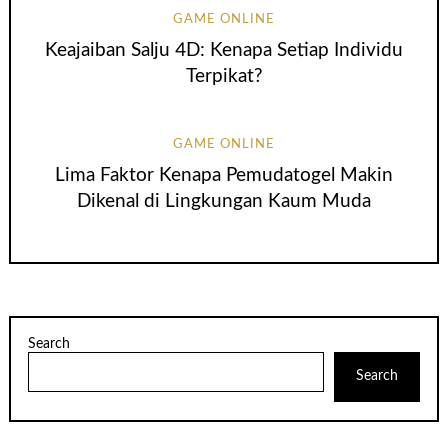
GAME ONLINE
Keajaiban Salju 4D: Kenapa Setiap Individu
Terpikat?
GAME ONLINE
Lima Faktor Kenapa Pemudatogel Makin
Dikenal di Lingkungan Kaum Muda
Search
Search