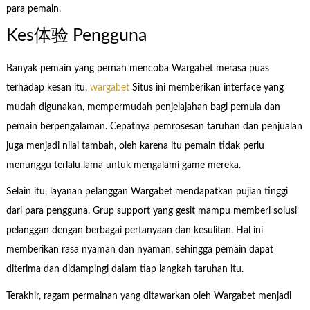
para pemain.
Kes体验 Pengguna
Banyak pemain yang pernah mencoba Wargabet merasa puas
terhadap kesan itu.
wargabet
Situs ini memberikan interface yang
mudah digunakan, mempermudah penjelajahan bagi pemula dan
pemain berpengalaman. Cepatnya pemrosesan taruhan dan penjualan
juga menjadi nilai tambah, oleh karena itu pemain tidak perlu
menunggu terlalu lama untuk mengalami game mereka.
Selain itu, layanan pelanggan Wargabet mendapatkan pujian tinggi
dari para pengguna. Grup support yang gesit mampu memberi solusi
pelanggan dengan berbagai pertanyaan dan kesulitan. Hal ini
memberikan rasa nyaman dan nyaman, sehingga pemain dapat
diterima dan didampingi dalam tiap langkah taruhan itu.
Terakhir, ragam permainan yang ditawarkan oleh Wargabet menjadi