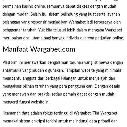
permainan kasino online, semuanya dapat diakses dengan mudah
dengan mudah. Selain itu, sistem pelindung yang kuat serta layanan
pelanggan yang responsif menjadikan Wargabet jadi terpercaya oleh
penggemar taruhan. Yuk kita telusuri lebih dalam mengapa Wargabet
merupakan opsi utama bagi banyak individu di arena perjudian online.
Manfaat Wargabet.com
Platform ini menawarkan pengalaman taruhan yang istimewa dengan
antarmuka yang mudah digunakan. Tampilan website yang minimalis
membantu anggota dari berbagai kalangan untuk menjelajah dan
mengakses pilihan taruhan yang para pengguna cari. Dengan desain
yang menawan dan praktis, setiap pemain dapat dengan mudah
mengerti fungsi website ini.
Keamanan data adalah fokus tertinggi di Wargabet. Tim Wargabet
memakai sistem enkripsi terkini untuk melindungi data pribadi dan