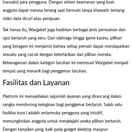
transaksi para pengguna. Dengan sistem keamanan yang kuat,
anggota dapat merasa tenang saat bermain tanpa khawatir tentang
risiko data dicuri atau penipuan.
Tak hanya itu, Wargabet juga hadirkan berbagai jenis permainan dan
opsi bertaruh yang seru. Dari olahraga hingga game kasino, pilihan
yang beragam ini menjamin bahwa setiap pemain dapat mendapatkan
sesuatu yang cocok dengan ketertarikan dan pilihan mereka.
Keberagaman dalam kategori taruhan ini membuat Wargabet menjadi
tempat yang menarik bagi penggemar taruhan.
Fasilitas dan Layanan
Platform ini menyediakan sejumlah layanan yang dirancang dalam
rangka mendorong keinginan bagi penggemar bertaruh. Salah satu
fasilitas kunci adalah antarmuka pengguna yang intuitif,
memungkinkan anggota untuk menjelajahi aneka pilihan bertaruh.
Dengan tampilan yang, baik pada gadget desktop maupun