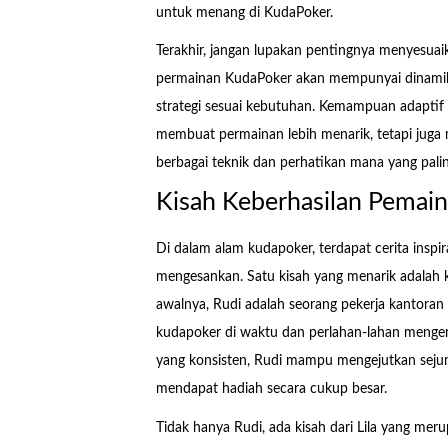
untuk menang di KudaPoker.
Terakhir, jangan lupakan pentingnya menyesuai
permainan KudaPoker akan mempunyai dinamik
strategi sesuai kebutuhan. Kemampuan adapti
membuat permainan lebih menarik, tetapi ju
berbagai teknik dan perhatikan mana yang paling
Kisah Keberhasilan Pemain
Di dalam alam kudapoker, terdapat cerita insp
mengesankan. Satu kisah yang menarik adalah 
awalnya, Rudi adalah seorang pekerja kantoran
kudapoker di waktu dan perlahan-lahan menge
yang konsisten, Rudi mampu mengejutkan seju
mendapat hadiah secara cukup besar.
Tidak hanya Rudi, ada kisah dari Lila yang me