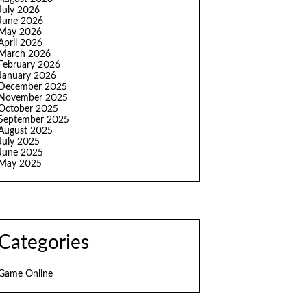
July 2026
June 2026
May 2026
April 2026
March 2026
February 2026
January 2026
December 2025
November 2025
October 2025
September 2025
August 2025
July 2025
June 2025
May 2025
Categories
Game Online