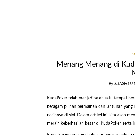
G
Menang Menang di Kuda
By
SafASFsf23
KudaPoker telah menjadi salah satu tempat ber
beragam pilihan permainan dan lantunan yang 
nasibnya di sini. Dalam artikel ini, kita akan m
meraih keberhasilan besar di KudaPoker, serta i