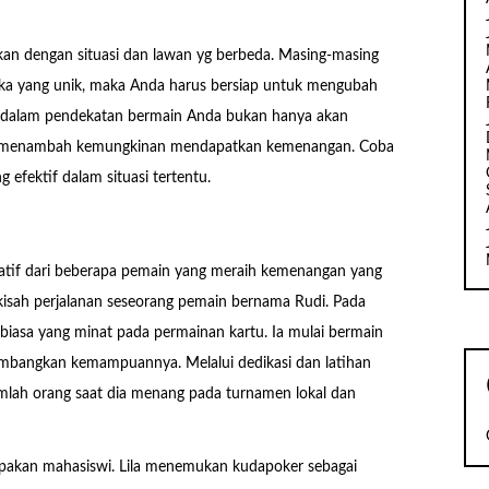
kan dengan situasi dan lawan yg berbeda. Masing-masing
a yang unik, maka Anda harus bersiap untuk mengubah
f dalam pendekatan bermain Anda bukan hanya akan
ga menambah kemungkinan mendapatkan kemenangan. Coba
 efektif dalam situasi tertentu.
iratif dari beberapa pemain yang meraih kemenangan yang
kisah perjalanan seseorang pemain bernama Rudi. Pada
 biasa yang minat pada permainan kartu. Ia mulai bermain
mbangkan kemampuannya. Melalui dedikasi dan latihan
mlah orang saat dia menang pada turnamen lokal dan
rupakan mahasiswi. Lila menemukan kudapoker sebagai