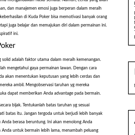
ma mengandalkan nasib semata. Namun, cerita yang akan
linan, dan manajemen emosi juga berperan dalam meraih
keberhasilan di Kuda Poker bisa memotivasi banyak orang
etapi juga belajar dan memajukan diri dalam permainan ini.
iratif ini.
Poker
 solid adalah faktor utama dalam meraih kemenangan.
dalah mengetahui gaya permainan lawan. Dengan cara
da akan menentukan keputusan yang lebih cerdas dan
mereka ambil. Mengobservasi taruhan yg mereka
rbuka dapat memberikan Anda advantage pada bermain.
secara bijak. Tentukanlah batas taruhan yg sesuai
i batas itu. Jangan tergoda untuk berjudi lebih banyak
tu Anda berasa beruntung. Ini akan menolong Anda
 Anda untuk bermain lebih lama, menambah peluang