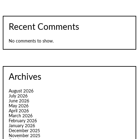
Recent Comments
No comments to show.
Archives
August 2026
July 2026
June 2026
May 2026
April 2026
March 2026
February 2026
January 2026
December 2025
November 2025