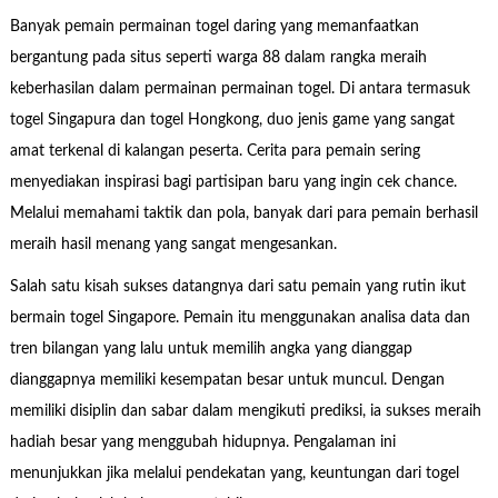
Banyak pemain permainan togel daring yang memanfaatkan
bergantung pada situs seperti warga 88 dalam rangka meraih
keberhasilan dalam permainan permainan togel. Di antara termasuk
togel Singapura dan togel Hongkong, duo jenis game yang sangat
amat terkenal di kalangan peserta. Cerita para pemain sering
menyediakan inspirasi bagi partisipan baru yang ingin cek chance.
Melalui memahami taktik dan pola, banyak dari para pemain berhasil
meraih hasil menang yang sangat mengesankan.
Salah satu kisah sukses datangnya dari satu pemain yang rutin ikut
bermain togel Singapore. Pemain itu menggunakan analisa data dan
tren bilangan yang lalu untuk memilih angka yang dianggap
dianggapnya memiliki kesempatan besar untuk muncul. Dengan
memiliki disiplin dan sabar dalam mengikuti prediksi, ia sukses meraih
hadiah besar yang menggubah hidupnya. Pengalaman ini
menunjukkan jika melalui pendekatan yang, keuntungan dari togel