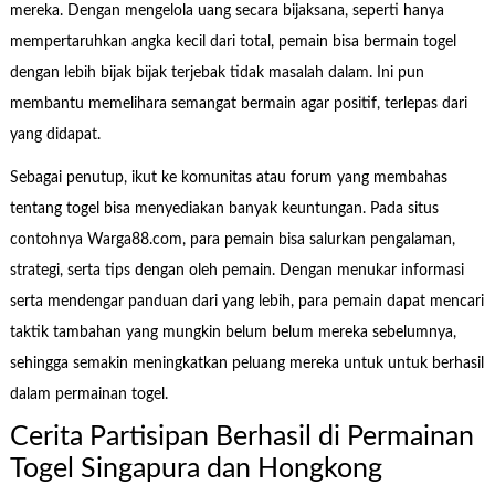
mereka. Dengan mengelola uang secara bijaksana, seperti hanya
mempertaruhkan angka kecil dari total, pemain bisa bermain togel
dengan lebih bijak bijak terjebak tidak masalah dalam. Ini pun
membantu memelihara semangat bermain agar positif, terlepas dari
yang didapat.
Sebagai penutup, ikut ke komunitas atau forum yang membahas
tentang togel bisa menyediakan banyak keuntungan. Pada situs
contohnya Warga88.com, para pemain bisa salurkan pengalaman,
strategi, serta tips dengan oleh pemain. Dengan menukar informasi
serta mendengar panduan dari yang lebih, para pemain dapat mencari
taktik tambahan yang mungkin belum belum mereka sebelumnya,
sehingga semakin meningkatkan peluang mereka untuk untuk berhasil
dalam permainan togel.
Cerita Partisipan Berhasil di Permainan
Togel Singapura dan Hongkong