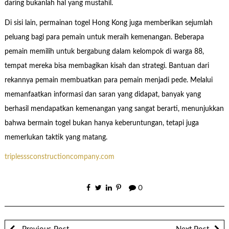
daring bukanlah hal yang mustahil.
Di sisi lain, permainan togel Hong Kong juga memberikan sejumlah
peluang bagi para pemain untuk meraih kemenangan. Beberapa
pemain memilih untuk bergabung dalam kelompok di warga 88,
tempat mereka bisa membagikan kisah dan strategi. Bantuan dari
rekannya pemain membuatkan para pemain menjadi pede. Melalui
memanfaatkan informasi dan saran yang didapat, banyak yang
berhasil mendapatkan kemenangan yang sangat berarti, menunjukkan
bahwa bermain togel bukan hanya keberuntungan, tetapi juga
memerlukan taktik yang matang.
triplesssconstructioncompany.com
0