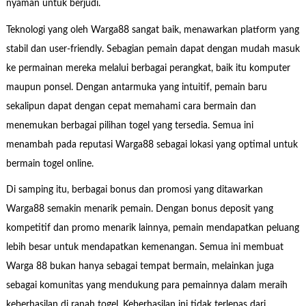
nyaman untuk berjudi.
Teknologi yang oleh Warga88 sangat baik, menawarkan platform yang
stabil dan user-friendly. Sebagian pemain dapat dengan mudah masuk
ke permainan mereka melalui berbagai perangkat, baik itu komputer
maupun ponsel. Dengan antarmuka yang intuitif, pemain baru
sekalipun dapat dengan cepat memahami cara bermain dan
menemukan berbagai pilihan togel yang tersedia. Semua ini
menambah pada reputasi Warga88 sebagai lokasi yang optimal untuk
bermain togel online.
Di samping itu, berbagai bonus dan promosi yang ditawarkan
Warga88 semakin menarik pemain. Dengan bonus deposit yang
kompetitif dan promo menarik lainnya, pemain mendapatkan peluang
lebih besar untuk mendapatkan kemenangan. Semua ini membuat
Warga 88 bukan hanya sebagai tempat bermain, melainkan juga
sebagai komunitas yang mendukung para pemainnya dalam meraih
keberhasilan di ranah togel. Keberhasilan ini tidak terlepas dari