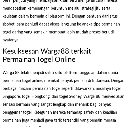
besar penjudi yang membagikan kisah seru mengenai cara mereka
mendapatkan kemenangan beruntun melalui strategi jitu serta
keuletan dalam bermain di platform ini. Dengan bantuan dari situs
sbobet, para penjudi dapat akses langsung ke aneka tipe permainan
togel daring yang semakin membuat lebih mudah proses berjudi
nyatanya.
Kesuksesan Warga88 terkait
Permainan Togel Online
Warga 88 telah menjadi salah satu platform unggulan dalam dunia
permainan togel online, memikat banyak pemain di Indonesia. Dengan
berbagai macam permainan togel seperti ditawarkan, misalnya togel
Singapore, togel Hongkong, dan togel Sydney, Warga 88 menyediakan
sensasi bermain yang sangat lengkap dan menarik bagi banyak
penggemar togel. Keteguhan mereka terhadap safety dan keadilan
permainan juga menjadi gaya tarik tersendiri yang pemain merasa