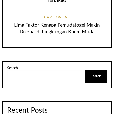
Terpikat?
GAME ONLINE
Lima Faktor Kenapa Pemudatogel Makin
Dikenal di Lingkungan Kaum Muda
Search
Search
Recent Posts