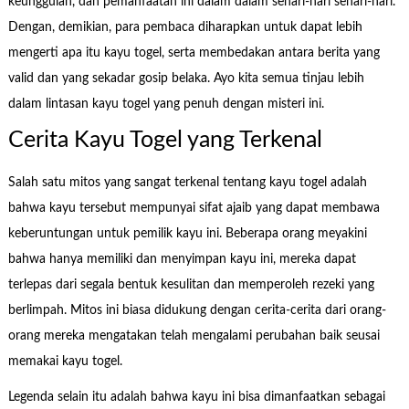
keunggulan, dan pemanfaatan ini dalam dalam sehari-hari sehari-hari.
Dengan, demikian, para pembaca diharapkan untuk dapat lebih
mengerti apa itu kayu togel, serta membedakan antara berita yang
valid dan yang sekadar gosip belaka. Ayo kita semua tinjau lebih
dalam lintasan kayu togel yang penuh dengan misteri ini.
Cerita Kayu Togel yang Terkenal
Salah satu mitos yang sangat terkenal tentang kayu togel adalah
bahwa kayu tersebut mempunyai sifat ajaib yang dapat membawa
keberuntungan untuk pemilik kayu ini. Beberapa orang meyakini
bahwa hanya memiliki dan menyimpan kayu ini, mereka dapat
terlepas dari segala bentuk kesulitan dan memperoleh rezeki yang
berlimpah. Mitos ini biasa didukung dengan cerita-cerita dari orang-
orang mereka mengatakan telah mengalami perubahan baik seusai
memakai kayu togel.
Legenda selain itu adalah bahwa kayu ini bisa dimanfaatkan sebagai