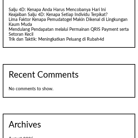
Salju 4D: Kenapa Anda Harus Mencobanya Hari Ini
Keajaiban Salju 4D: Kenapa Setiap Individu Terpikat?
Lima Faktor Kenapa Pemudatogel Makin Dikenal di Lingkungan
Kaum Muda
Mendulang Pendapatan melalui Permainan QRIS Payment serta
Setoran Kecil
Trik dan Taktik: Meningkatkan Peluang di Rubah4d
Recent Comments
No comments to show.
Archives