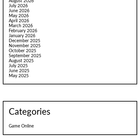
August 2026
July 2026
June 2026
May 2026
April 2026
March 2026
February 2026
January 2026
December 2025
November 2025
October 2025
September 2025
August 2025
July 2025
June 2025
May 2025
Categories
Game Online