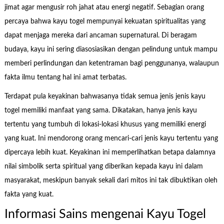
jimat agar mengusir roh jahat atau energi negatif. Sebagian orang
percaya bahwa kayu togel mempunyai kekuatan spiritualitas yang
dapat menjaga mereka dari ancaman supernatural. Di beragam
budaya, kayu ini sering diasosiasikan dengan pelindung untuk mampu
memberi perlindungan dan ketentraman bagi penggunanya, walaupun
fakta ilmu tentang hal ini amat terbatas.
Terdapat pula keyakinan bahwasanya tidak semua jenis jenis kayu
togel memiliki manfaat yang sama. Dikatakan, hanya jenis kayu
tertentu yang tumbuh di lokasi-lokasi khusus yang memiliki energi
yang kuat. Ini mendorong orang mencari-cari jenis kayu tertentu yang
dipercaya lebih kuat. Keyakinan ini memperlihatkan betapa dalamnya
nilai simbolik serta spiritual yang diberikan kepada kayu ini dalam
masyarakat, meskipun banyak sekali dari mitos ini tak dibuktikan oleh
fakta yang kuat.
Informasi Sains mengenai Kayu Togel