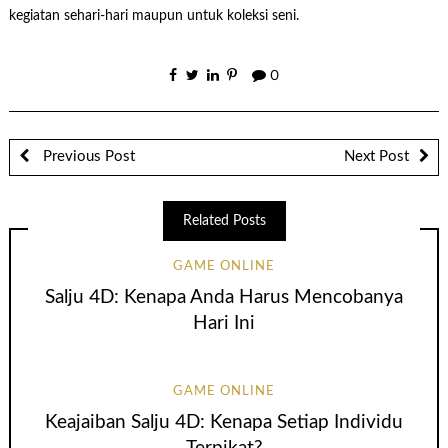
kegiatan sehari-hari maupun untuk koleksi seni.
0
Previous Post
Next Post
Related Posts
GAME ONLINE
Salju 4D: Kenapa Anda Harus Mencobanya
Hari Ini
GAME ONLINE
Keajaiban Salju 4D: Kenapa Setiap Individu