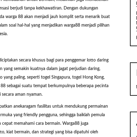
nsasi berjudi tanpa kekhawatiran. Dengan dukungan
ada warga 88 akan menjadi jauh komplit serta menarik buat
dalam soal hal-hal yang menjadikan warga88 menjadi pilihan
sia.
ciptakan secara khusus bagi para penggemar lotto daring
n yang semakin kuatnya dalam jagat perjudian daring,
yang paling, seperti togel Singapura, togel Hong Kong,
 88 sebagai suatu tempat berkumpulnya beberapa pecinta
i secara aman nyaman.
atkan anekaragam fasilitas untuk mendukung permainan
tarmuka yang friendly pengguna, sehingga baiklah pemula
n cepat memahami cara bermain. Warga88 juga
o, kiat bermain, dan strategi yang bisa dipatuhi oleh