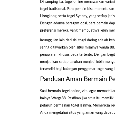
Di samping itu, togel online menawarkan varia
togel tradisional. Para pemain bisa menentukan d
Hongkong, serta togel Sydney, yang setiap jen
Dengan adanya beragam opsi, para pemain dap
preferensi mereka, yang membuatnya lebih men
Keunggulan lain dari sisi togel daring adalah 
sering ditawarkan oleh situs misalnya warga 88.
penawaran khusus pada tertentu. Dengan begit
menjadikan setiap taruhan menjadi lebih mengun
tersendiri bagi kalangan penggemar togel yang i
Panduan Aman Bermain Pe
Saat bermain togel online, vital agar memasti
halnya Warga88. Pastikan jika situs itu memiliki
petaruh permainan togel lainnya. Memeriksa re
Anda mengetahui situs yang aman yang dapat di