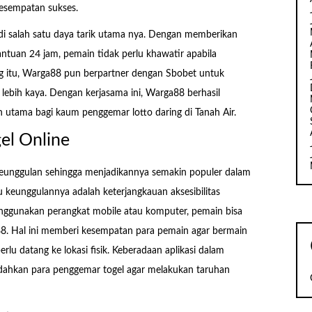
kesempatan sukses.
di salah satu daya tarik utama nya. Dengan memberikan
ntuan 24 jam, pemain tidak perlu khawatir apabila
g itu, Warga88 pun berpartner dengan Sbobet untuk
ebih kaya. Dengan kerjasama ini, Warga88 berhasil
n utama bagi kaum penggemar lotto daring di Tanah Air.
el Online
keunggulan sehingga menjadikannya semakin populer dalam
 keunggulannya adalah keterjangkauan aksesibilitas
ggunakan perangkat mobile atau komputer, pemain bisa
88. Hal ini memberi kesempatan para pemain agar bermain
rlu datang ke lokasi fisik. Keberadaan aplikasi dalam
dahkan para penggemar togel agar melakukan taruhan