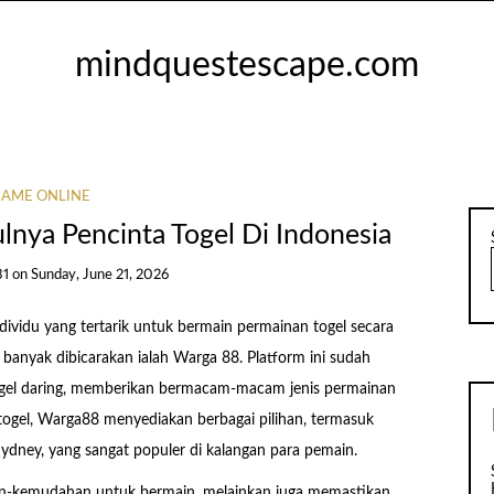
mindquestescape.com
AME ONLINE
nya Pencinta Togel Di Indonesia
31
on
Sunday, June 21, 2026
ndividu yang tertarik untuk bermain permainan togel secara
ing banyak dibicarakan ialah Warga 88. Platform ini sudah
togel daring, memberikan bermacam-macam jenis permainan
togel, Warga88 menyediakan berbagai pilihan, termasuk
Sydney, yang sangat populer di kalangan para pemain.
kemudahan untuk bermain, melainkan juga memastikan