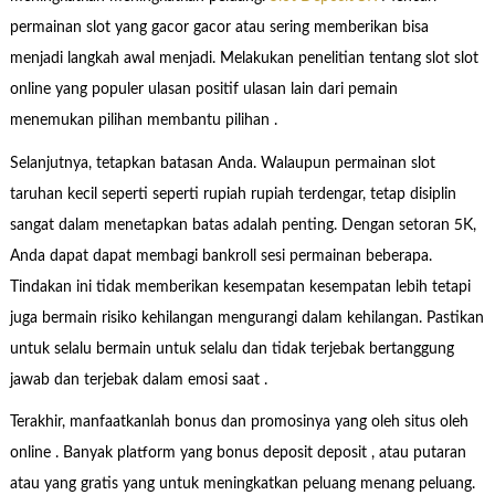
permainan slot yang gacor gacor atau sering memberikan bisa
menjadi langkah awal menjadi. Melakukan penelitian tentang slot slot
online yang populer ulasan positif ulasan lain dari pemain
menemukan pilihan membantu pilihan .
Selanjutnya, tetapkan batasan Anda. Walaupun permainan slot
taruhan kecil seperti seperti rupiah rupiah terdengar, tetap disiplin
sangat dalam menetapkan batas adalah penting. Dengan setoran 5K,
Anda dapat dapat membagi bankroll sesi permainan beberapa.
Tindakan ini tidak memberikan kesempatan kesempatan lebih tetapi
juga bermain risiko kehilangan mengurangi dalam kehilangan. Pastikan
untuk selalu bermain untuk selalu dan tidak terjebak bertanggung
jawab dan terjebak dalam emosi saat .
Terakhir, manfaatkanlah bonus dan promosinya yang oleh situs oleh
online . Banyak platform yang bonus deposit deposit , atau putaran
atau yang gratis yang untuk meningkatkan peluang menang peluang.