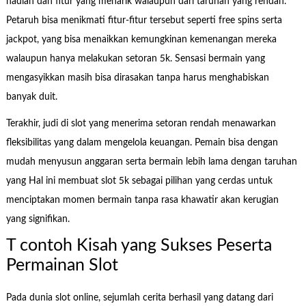
hadiah dan fitur yang menarik walaupun dari taruhan yang rendah.
Petaruh bisa menikmati fitur-fitur tersebut seperti free spins serta
jackpot, yang bisa menaikkan kemungkinan kemenangan mereka
walaupun hanya melakukan setoran 5k. Sensasi bermain yang
mengasyikkan masih bisa dirasakan tanpa harus menghabiskan
banyak duit.
Terakhir, judi di slot yang menerima setoran rendah menawarkan
fleksibilitas yang dalam mengelola keuangan. Pemain bisa dengan
mudah menyusun anggaran serta bermain lebih lama dengan taruhan
yang Hal ini membuat slot 5k sebagai pilihan yang cerdas untuk
menciptakan momen bermain tanpa rasa khawatir akan kerugian
yang signifikan.
T contoh Kisah yang Sukses Peserta
Permainan Slot
Pada dunia slot online, sejumlah cerita berhasil yang datang dari