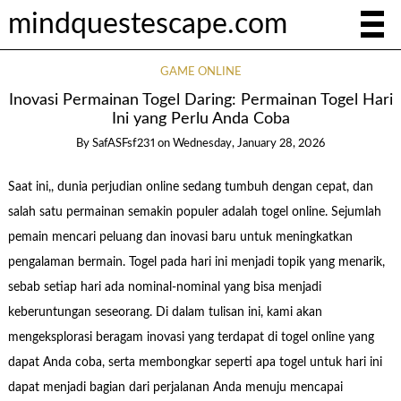
mindquestescape.com
GAME ONLINE
Inovasi Permainan Togel Daring: Permainan Togel Hari
Ini yang Perlu Anda Coba
By
SafASFsf231
on
Wednesday, January 28, 2026
Saat ini,, dunia perjudian online sedang tumbuh dengan cepat, dan
salah satu permainan semakin populer adalah togel online. Sejumlah
pemain mencari peluang dan inovasi baru untuk meningkatkan
pengalaman bermain. Togel pada hari ini menjadi topik yang menarik,
sebab setiap hari ada nominal-nominal yang bisa menjadi
keberuntungan seseorang. Di dalam tulisan ini, kami akan
mengeksplorasi beragam inovasi yang terdapat di togel online yang
dapat Anda coba, serta membongkar seperti apa togel untuk hari ini
dapat menjadi bagian dari perjalanan Anda menuju mencapai