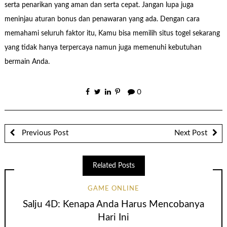
serta penarikan yang aman dan serta cepat. Jangan lupa juga
meninjau aturan bonus dan penawaran yang ada. Dengan cara
memahami seluruh faktor itu, Kamu bisa memilih situs togel sekarang
yang tidak hanya terpercaya namun juga memenuhi kebutuhan
bermain Anda.
0
Previous Post
Next Post
Related Posts
GAME ONLINE
Salju 4D: Kenapa Anda Harus Mencobanya
Hari Ini