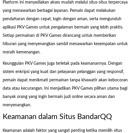
Platform ini menyediakan akses mudah melalui situs-situs terpercaya
yang menawarkan berbagai layanan. Pemain dapat melakukan
pendaftaran dengan cepat, login dengan aman, serta mengunduh
aplikasi PKV Games untuk pengalaman bermain yang lebih praktis.
Setiap permainan di PKV Games dirancang untuk memberikan
hiburan yang menyenangkan sambil menawarkan kesempatan untuk
meraih kemenangan.
Keunggulan PKV Games juga terletak pada keamanannya. Dengan
sistem enkripsi yang kuat dan pelayanan pelanggan yang responsif,
pemain dapat menikmati permainan tanpa khawatir akan kebocoran
data atau kecurangan. Ini menjadikan PKV Games pilihan utama bagi
banyak orang yang ingin bermain judi online secara aman dan
menyenangkan.
Keamanan dalam Situs BandarQQ
Keamanan adalah faktor yang sangat penting ketika memilih situs