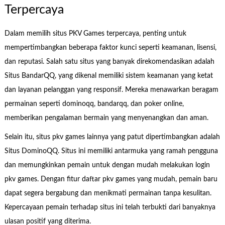
Terpercaya
Dalam memilih situs PKV Games terpercaya, penting untuk
mempertimbangkan beberapa faktor kunci seperti keamanan, lisensi,
dan reputasi. Salah satu situs yang banyak direkomendasikan adalah
Situs BandarQQ, yang dikenal memiliki sistem keamanan yang ketat
dan layanan pelanggan yang responsif. Mereka menawarkan beragam
permainan seperti dominoqq, bandarqq, dan poker online,
memberikan pengalaman bermain yang menyenangkan dan aman.
Selain itu, situs pkv games lainnya yang patut dipertimbangkan adalah
Situs DominoQQ. Situs ini memiliki antarmuka yang ramah pengguna
dan memungkinkan pemain untuk dengan mudah melakukan login
pkv games. Dengan fitur daftar pkv games yang mudah, pemain baru
dapat segera bergabung dan menikmati permainan tanpa kesulitan.
Kepercayaan pemain terhadap situs ini telah terbukti dari banyaknya
ulasan positif yang diterima.