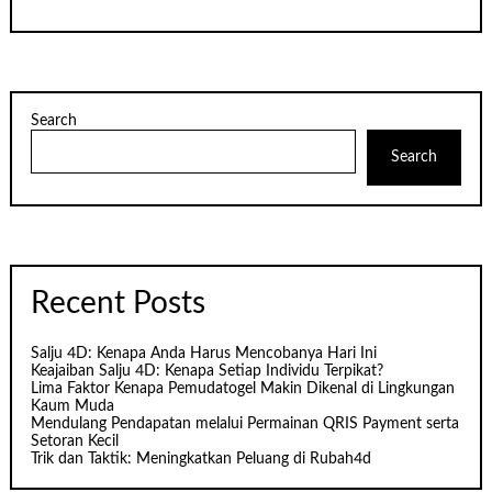
Search
Search
Recent Posts
Salju 4D: Kenapa Anda Harus Mencobanya Hari Ini
Keajaiban Salju 4D: Kenapa Setiap Individu Terpikat?
Lima Faktor Kenapa Pemudatogel Makin Dikenal di Lingkungan
Kaum Muda
Mendulang Pendapatan melalui Permainan QRIS Payment serta
Setoran Kecil
Trik dan Taktik: Meningkatkan Peluang di Rubah4d