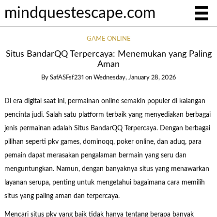
mindquestescape.com
GAME ONLINE
Situs BandarQQ Terpercaya: Menemukan yang Paling
Aman
By
SafASFsf231
on
Wednesday, January 28, 2026
Di era digital saat ini, permainan online semakin populer di kalangan
pencinta judi. Salah satu platform terbaik yang menyediakan berbagai
jenis permainan adalah Situs BandarQQ Terpercaya. Dengan berbagai
pilihan seperti pkv games, dominoqq, poker online, dan aduq, para
pemain dapat merasakan pengalaman bermain yang seru dan
menguntungkan. Namun, dengan banyaknya situs yang menawarkan
layanan serupa, penting untuk mengetahui bagaimana cara memilih
situs yang paling aman dan terpercaya.
Mencari situs pkv yang baik tidak hanya tentang berapa banyak