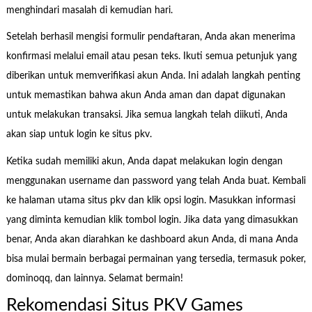
menghindari masalah di kemudian hari.
Setelah berhasil mengisi formulir pendaftaran, Anda akan menerima
konfirmasi melalui email atau pesan teks. Ikuti semua petunjuk yang
diberikan untuk memverifikasi akun Anda. Ini adalah langkah penting
untuk memastikan bahwa akun Anda aman dan dapat digunakan
untuk melakukan transaksi. Jika semua langkah telah diikuti, Anda
akan siap untuk login ke situs pkv.
Ketika sudah memiliki akun, Anda dapat melakukan login dengan
menggunakan username dan password yang telah Anda buat. Kembali
ke halaman utama situs pkv dan klik opsi login. Masukkan informasi
yang diminta kemudian klik tombol login. Jika data yang dimasukkan
benar, Anda akan diarahkan ke dashboard akun Anda, di mana Anda
bisa mulai bermain berbagai permainan yang tersedia, termasuk poker,
dominoqq, dan lainnya. Selamat bermain!
Rekomendasi Situs PKV Games