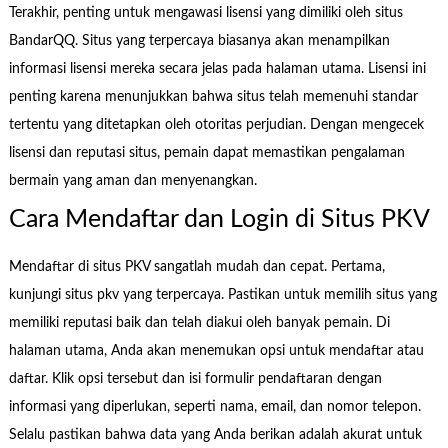
Terakhir, penting untuk mengawasi lisensi yang dimiliki oleh situs
BandarQQ. Situs yang terpercaya biasanya akan menampilkan
informasi lisensi mereka secara jelas pada halaman utama. Lisensi ini
penting karena menunjukkan bahwa situs telah memenuhi standar
tertentu yang ditetapkan oleh otoritas perjudian. Dengan mengecek
lisensi dan reputasi situs, pemain dapat memastikan pengalaman
bermain yang aman dan menyenangkan.
Cara Mendaftar dan Login di Situs PKV
Mendaftar di situs PKV sangatlah mudah dan cepat. Pertama,
kunjungi situs pkv yang terpercaya. Pastikan untuk memilih situs yang
memiliki reputasi baik dan telah diakui oleh banyak pemain. Di
halaman utama, Anda akan menemukan opsi untuk mendaftar atau
daftar. Klik opsi tersebut dan isi formulir pendaftaran dengan
informasi yang diperlukan, seperti nama, email, dan nomor telepon.
Selalu pastikan bahwa data yang Anda berikan adalah akurat untuk