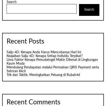
Search
Search
Recent Posts
Salju 4D: Kenapa Anda Harus Mencobanya Hari Ini
Keajaiban Salju 4D: Kenapa Setiap Individu Terpikat?
Lima Faktor Kenapa Pemudatogel Makin Dikenal di Lingkungan
Kaum Muda
Mendulang Pendapatan melalui Permainan QRIS Payment serta
Setoran Kecil
Trik dan Taktik: Meningkatkan Peluang di Rubah4d
Recent Comments