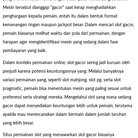
Mesin tersebut dianggap “gacor” saat kerap menghadiahkan
penghargaan kepada pemain, entah itu dalam bentuk format
kemenangan ringan maupun jackpot besar. Dalam mencari slot gacor,
pemain biasanya melihat waktu dan pola dari permainan, dengan
harapan agar mengidentifikasi mesin yang sedang dalam fase
pembayaran yang baik.
Dalam konteks permainan online, slot gacor sering jadi buruan oleh
penjudi karena potensi keuntungannya yang. Melalui banyaknya
variasi permainan yang, seperti slot mahjong, slot pg, serta slot
pragmatic, pemain bisa menentukan mesin yang paling sesuai untuk
preferensi serta strategi mereka. Mengetahui slot yang mana sedang
gacor dapat menyediakan keuntungan lebih untuk pemain, terutama
apabila mau merencanakan dalam bermain dalam jumlah taruhan
yang lebih besar.
Situs permainan slot yang menawarkan slot gacor biasanya