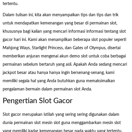
tertentu.
Dalam tulisan ini, kita akan menyampaikan tips dan tips dan trik
untuk mendapatkan kemenangan yang besar di permainan slot,
khususnya bagi kalian yang mencari informasi informasi tentang slot
gacor hari ini. Kami akan menampilkan beberapa slot populer seperti
Mahjong Ways, Starlight Princess, dan Gates of Olympus, disertai
memberikan anjuran mengenai akun demo slot untuk coba berbagai
permainan sebelum bertaruh yang asli. Apakah Anda sedang mencari
jackpot besar atau hanya hanya ingin bersenang-senang, kami
memiliki segala hal yang Anda butuhkan guna memaksimalkan
pengalaman bermain dalam permainan slot Anda.
Pengertian Slot Gacor
Slot gacor merupakan istilah yang sering sering digunakan dalam
dunia permainan slot mesin slot guna menggambarkan mesin slot
yang memiliki kadar kemenangan besar pada waktu yang tertentu.