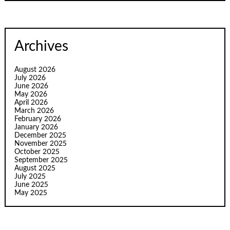
Archives
August 2026
July 2026
June 2026
May 2026
April 2026
March 2026
February 2026
January 2026
December 2025
November 2025
October 2025
September 2025
August 2025
July 2025
June 2025
May 2025