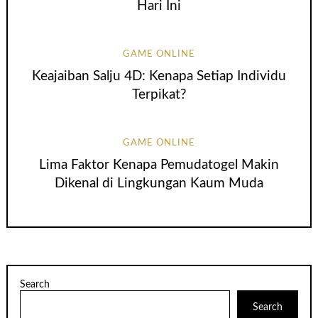
Hari Ini
GAME ONLINE
Keajaiban Salju 4D: Kenapa Setiap Individu
Terpikat?
GAME ONLINE
Lima Faktor Kenapa Pemudatogel Makin
Dikenal di Lingkungan Kaum Muda
Search
Search