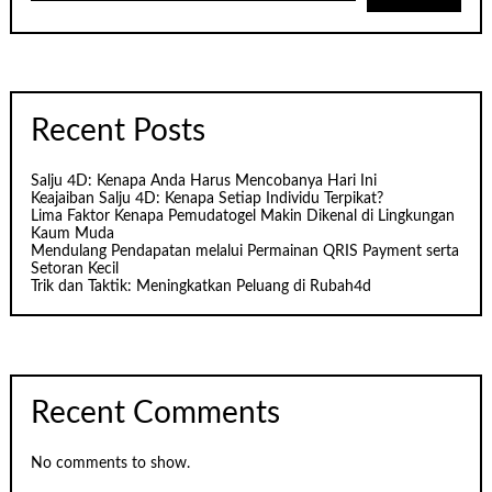
Recent Posts
Salju 4D: Kenapa Anda Harus Mencobanya Hari Ini
Keajaiban Salju 4D: Kenapa Setiap Individu Terpikat?
Lima Faktor Kenapa Pemudatogel Makin Dikenal di Lingkungan
Kaum Muda
Mendulang Pendapatan melalui Permainan QRIS Payment serta
Setoran Kecil
Trik dan Taktik: Meningkatkan Peluang di Rubah4d
Recent Comments
No comments to show.