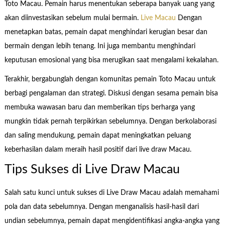
Toto Macau. Pemain harus menentukan seberapa banyak uang yang
akan diinvestasikan sebelum mulai bermain.
Live Macau
Dengan
menetapkan batas, pemain dapat menghindari kerugian besar dan
bermain dengan lebih tenang. Ini juga membantu menghindari
keputusan emosional yang bisa merugikan saat mengalami kekalahan.
Terakhir, bergabunglah dengan komunitas pemain Toto Macau untuk
berbagi pengalaman dan strategi. Diskusi dengan sesama pemain bisa
membuka wawasan baru dan memberikan tips berharga yang
mungkin tidak pernah terpikirkan sebelumnya. Dengan berkolaborasi
dan saling mendukung, pemain dapat meningkatkan peluang
keberhasilan dalam meraih hasil positif dari live draw Macau.
Tips Sukses di Live Draw Macau
Salah satu kunci untuk sukses di Live Draw Macau adalah memahami
pola dan data sebelumnya. Dengan menganalisis hasil-hasil dari
undian sebelumnya, pemain dapat mengidentifikasi angka-angka yang