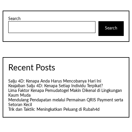
Search
Search
Recent Posts
Salju 4D: Kenapa Anda Harus Mencobanya Hari Ini
Keajaiban Salju 4D: Kenapa Setiap Individu Terpikat?
Lima Faktor Kenapa Pemudatogel Makin Dikenal di Lingkungan
Kaum Muda
Mendulang Pendapatan melalui Permainan QRIS Payment serta
Setoran Kecil
Trik dan Taktik: Meningkatkan Peluang di Rubah4d