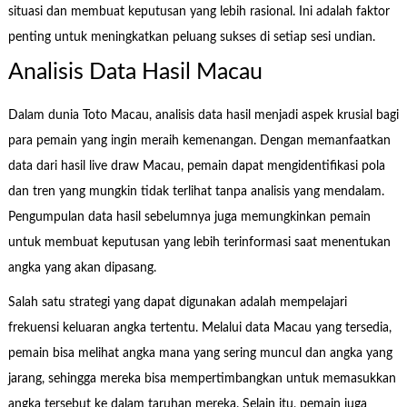
situasi dan membuat keputusan yang lebih rasional. Ini adalah faktor
penting untuk meningkatkan peluang sukses di setiap sesi undian.
Analisis Data Hasil Macau
Dalam dunia Toto Macau, analisis data hasil menjadi aspek krusial bagi
para pemain yang ingin meraih kemenangan. Dengan memanfaatkan
data dari hasil live draw Macau, pemain dapat mengidentifikasi pola
dan tren yang mungkin tidak terlihat tanpa analisis yang mendalam.
Pengumpulan data hasil sebelumnya juga memungkinkan pemain
untuk membuat keputusan yang lebih terinformasi saat menentukan
angka yang akan dipasang.
Salah satu strategi yang dapat digunakan adalah mempelajari
frekuensi keluaran angka tertentu. Melalui data Macau yang tersedia,
pemain bisa melihat angka mana yang sering muncul dan angka yang
jarang, sehingga mereka bisa mempertimbangkan untuk memasukkan
angka tersebut ke dalam taruhan mereka. Selain itu, pemain juga