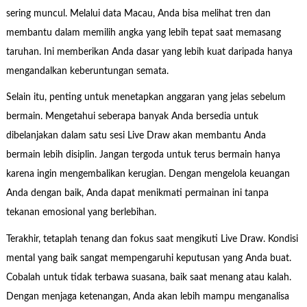
sering muncul. Melalui data Macau, Anda bisa melihat tren dan
membantu dalam memilih angka yang lebih tepat saat memasang
taruhan. Ini memberikan Anda dasar yang lebih kuat daripada hanya
mengandalkan keberuntungan semata.
Selain itu, penting untuk menetapkan anggaran yang jelas sebelum
bermain. Mengetahui seberapa banyak Anda bersedia untuk
dibelanjakan dalam satu sesi Live Draw akan membantu Anda
bermain lebih disiplin. Jangan tergoda untuk terus bermain hanya
karena ingin mengembalikan kerugian. Dengan mengelola keuangan
Anda dengan baik, Anda dapat menikmati permainan ini tanpa
tekanan emosional yang berlebihan.
Terakhir, tetaplah tenang dan fokus saat mengikuti Live Draw. Kondisi
mental yang baik sangat mempengaruhi keputusan yang Anda buat.
Cobalah untuk tidak terbawa suasana, baik saat menang atau kalah.
Dengan menjaga ketenangan, Anda akan lebih mampu menganalisa