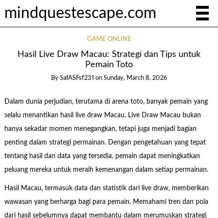
mindquestescape.com
GAME ONLINE
Hasil Live Draw Macau: Strategi dan Tips untuk
Pemain Toto
By
SafASFsf231
on
Sunday, March 8, 2026
Dalam dunia perjudian, terutama di arena toto, banyak pemain yang
selalu menantikan hasil live draw Macau. Live Draw Macau bukan
hanya sekadar momen menegangkan, tetapi juga menjadi bagian
penting dalam strategi permainan. Dengan pengetahuan yang tepat
tentang hasil dan data yang tersedia, pemain dapat meningkatkan
peluang mereka untuk meraih kemenangan dalam setiap permainan.
Hasil Macau, termasuk data dan statistik dari live draw, memberikan
wawasan yang berharga bagi para pemain. Memahami tren dan pola
dari hasil sebelumnya dapat membantu dalam merumuskan strategi