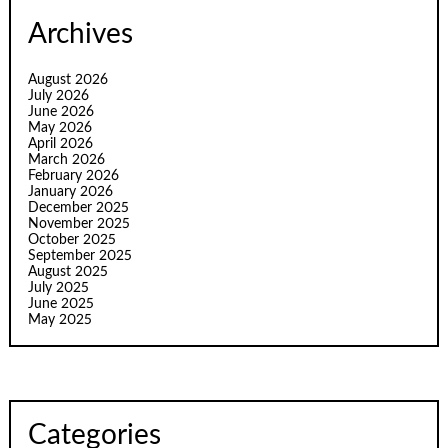
Archives
August 2026
July 2026
June 2026
May 2026
April 2026
March 2026
February 2026
January 2026
December 2025
November 2025
October 2025
September 2025
August 2025
July 2025
June 2025
May 2025
Categories