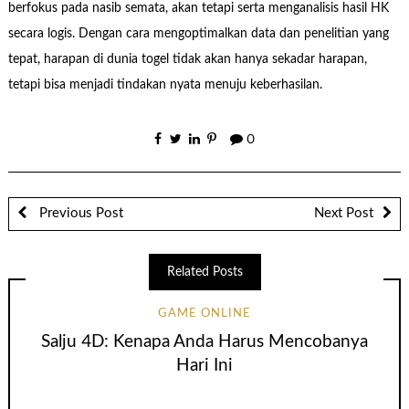
berfokus pada nasib semata, akan tetapi serta menganalisis hasil HK
secara logis. Dengan cara mengoptimalkan data dan penelitian yang
tepat, harapan di dunia togel tidak akan hanya sekadar harapan,
tetapi bisa menjadi tindakan nyata menuju keberhasilan.
0
Previous Post
Next Post
Related Posts
GAME ONLINE
Salju 4D: Kenapa Anda Harus Mencobanya
Hari Ini