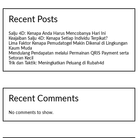
Recent Posts
Salju 4D: Kenapa Anda Harus Mencobanya Hari Ini
Keajaiban Salju 4D: Kenapa Setiap Individu Terpikat?
Lima Faktor Kenapa Pemudatogel Makin Dikenal di Lingkungan
Kaum Muda
Mendulang Pendapatan melalui Permainan QRIS Payment serta
Setoran Kecil
Trik dan Taktik: Meningkatkan Peluang di Rubah4d
Recent Comments
No comments to show.