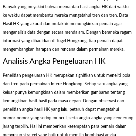
Banyak yang meyakini bahwa memantau hasil angka HK dari waktu
ke waktu dapat membantu mereka mengetahui tren dan tren. Data
Hasil HK yang akurat dan mutakhir memungkinkan pemain agar
menganalisis data dengan secara mendalam. Dengan beraneka ragam
informasi yang dihadirkan di Togel Hongkong, tiap pemain dapat
mengembangkan harapan dan rencana dalam permainan mereka.
Analisis Angka Pengeluaran HK
Penelitian pengeluaran HK merupakan signifikan untuk meneliti pola
dan tren pada permainan lotere Hongkong. Setiap satu angka yang
keluar punya kemungkinan dalam memberikan gambaran tentang
kemungkinan hasil-hasil pada masa depan. Dengan observasi dan
penelitian angka hasil HK yang lalu, petaruh dapat mengetahui
nomor-nomor yang sering muncul, serta angka-angka yang cenderung
jarang terpilih. Hal ini memberikan kesempatan para pemain dalam
menyusun strategi yang baik untuk memilih kombinasi angka.