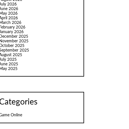
July 2026
June 2026
May 2026
April 2026
March 2026
February 2026
January 2026
December 2025
November 2025
October 2025
September 2025
August 2025
July 2025
June 2025
May 2025
Categories
Game Online