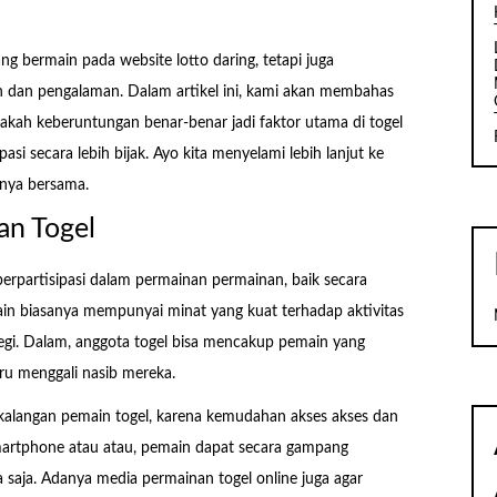
g bermain pada website lotto daring, tetapi juga
n dan pengalaman. Dalam artikel ini, kami akan membahas
akah keberuntungan benar-benar jadi faktor utama di togel
sipasi secara lebih bijak. Ayo kita menyelami lebih lanjut ke
nnya bersama.
an Togel
 berpartisipasi dalam permainan permainan, baik secara
in biasanya mempunyai minat yang kuat terhadap aktivitas
egi. Dalam, anggota togel bisa mencakup pemain yang
u menggali nasib mereka.
 kalangan pemain togel, karena kemudahan akses akses dan
artphone atau atau, pemain dapat secara gampang
saja. Adanya media permainan togel online juga agar