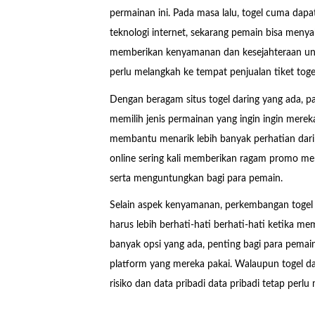
permainan ini. Pada masa lalu, togel cuma dapa
teknologi internet, sekarang pemain bisa menyaks
memberikan kenyamanan dan kesejahteraan unt
perlu melangkah ke tempat penjualan tiket toge
Dengan beragam situs togel daring yang ada, p
memilih jenis permainan yang ingin ingin mereka
membantu menarik lebih banyak perhatian daripa
online sering kali memberikan ragam promo me
serta menguntungkan bagi para pemain.
Selain aspek kenyamanan, perkembangan togel 
harus lebih berhati-hati berhati-hati ketika m
banyak opsi yang ada, penting bagi para pemain 
platform yang mereka pakai. Walaupun togel d
risiko dan data pribadi data pribadi tetap perl