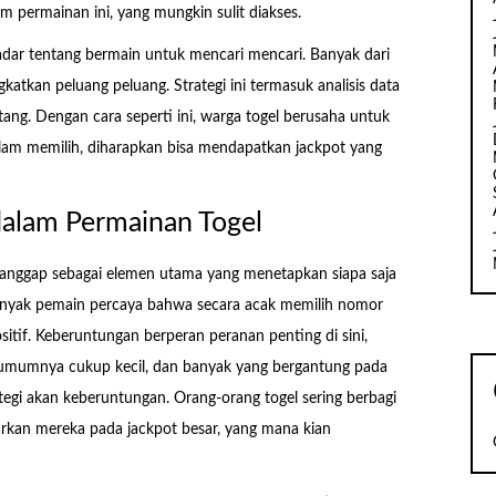
m permainan ini, yang mungkin sulit diakses.
adar tentang bermain untuk mencari mencari. Banyak dari
katkan peluang peluang. Strategi ini termasuk analisis data
ang. Dengan cara seperti ini, warga togel berusaha untuk
lam memilih, diharapkan bisa mendapatkan jackpot yang
dalam Permainan Togel
dianggap sebagai elemen utama yang menetapkan siapa saja
nyak pemain percaya bahwa secara acak memilih nomor
itif. Keberuntungan berperan peranan penting di sini,
 umumnya cukup kecil, dan banyak yang bergantung pada
tegi akan keberuntungan. Orang-orang togel sering berbagi
rkan mereka pada jackpot besar, yang mana kian