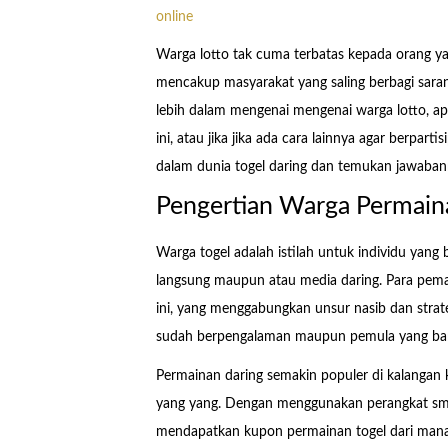
online
Warga lotto tak cuma terbatas kepada orang yan
mencakup masyarakat yang saling berbagi sara
lebih dalam mengenai mengenai warga lotto, ap
ini, atau jika jika ada cara lainnya agar berparti
dalam dunia togel daring dan temukan jawaba
Pengertian Warga Permain
Warga togel adalah istilah untuk individu yang
langsung maupun atau media daring. Para pema
ini, yang menggabungkan unsur nasib dan strat
sudah berpengalaman maupun pemula yang bar
Permainan daring semakin populer di kalangan
yang yang. Dengan menggunakan perangkat sm
mendapatkan kupon permainan togel dari mana 