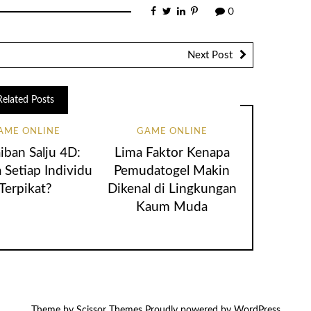
0
Next Post
Related Posts
AME ONLINE
GAME ONLINE
iban Salju 4D:
Lima Faktor Kenapa
 Setiap Individu
Pemudatogel Makin
Terpikat?
Dikenal di Lingkungan
Kaum Muda
Theme by
Scissor Themes
Proudly powered by
WordPress