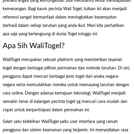
prediksi angka yang kemungkinan bisa membantu Anda mendapatkan
kemenangan. Bagi kaum pecinta Wali Togel, tulisan ini akan menjadi
referensi sangat bermanfaat dalam meningkatkan kesempatan
berhasil dalam setiap taruhan yang anda ikut. Mari kita perhatikan
apa saja yang berlangsung di dunia Togel minggu ini.
Apa Sih WaliTogel?
WaliTogel merupakan sebuah platform yang memberikan layanan
togel dengan berbagai pilihan permainan dan metode taruhan. Di sini,
pengguna dapat mencari berbagai jenis togel dari aneka negara-
negara serta memudahkan mereka untuk memasang taruhan dengan
cara online. Dengan adanya kemajuan teknologi, WaliTogel menjadi
semakin tenar di kalangan pecinta togel yg mencari cara mudah dan
cepat untuk berpartisipasi dalam permainan ini.
Salah satu kelebihan WaliTogel yaitu user interface yang ramah
pengguna dan sistem keamanan yang terjamin. Ini menyediakan rasa