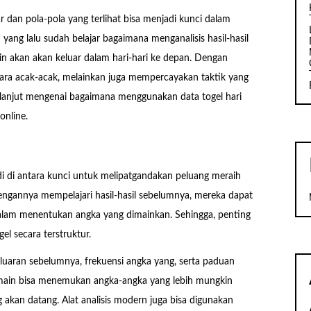
 dan pola-pola yang terlihat bisa menjadi kunci dalam
ng lalu sudah belajar bagaimana menganalisis hasil-hasil
 akan akan keluar dalam hari-hari ke depan. Dengan
cara acak-acak, melainkan juga mempercayakan taktik yang
ih lanjut mengenai bagaimana menggunakan data togel hari
online.
di di antara kunci untuk melipatgandakan peluang meraih
gannya mempelajari hasil-hasil sebelumnya, mereka dapat
alam menentukan angka yang dimainkan. Sehingga, penting
l secara terstruktur.
eluaran sebelumnya, frekuensi angka yang, serta paduan
pemain bisa menemukan angka-angka yang lebih mungkin
akan datang. Alat analisis modern juga bisa digunakan