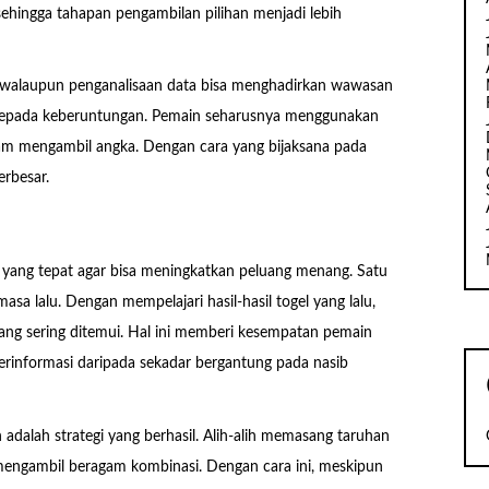
sehingga tahapan pengambilan pilihan menjadi lebih
a walaupun penganalisaan data bisa menghadirkan wawasan
 kepada keberuntungan. Pemain seharusnya menggunakan
lam mengambil angka. Dengan cara yang bijaksana pada
erbesar.
egi yang tepat agar bisa meningkatkan peluang menang. Satu
asa lalu. Dengan mempelajari hasil-hasil togel yang lalu,
yang sering ditemui. Hal ini memberi kesempatan pemain
rinformasi daripada sekadar bergantung pada nasib
n adalah strategi yang berhasil. Alih-alih memasang taruhan
engambil beragam kombinasi. Dengan cara ini, meskipun